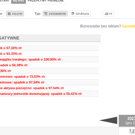
STRAT
BILANS
PRZEPŁYWY PIENIĘŻNE
ne
roczne
Typ:
zestawienie
struktura
r/r
Biznesradar bez reklam?
Sprawd
GATYWNE
 o 57.16% r/r
k o 93.33% r/r
ajątku trwałego: spadek o 100.00% r/r
adek o 56.38% r/r
30% r/r
minowe: spadek o 72.53% r/r
minowe: spadek o 97.54% r/r
nne aktywa pieniężne: spadek o 97.54% r/r
nariuszy jednostki dominującej: spadek o 55.41% r/r
202
(gru 2