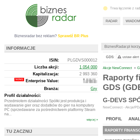
Trwa łączenie z ra
RADAR
WIADOM
Biznesradar bez reklam?
Sprawdź BR Plus
BiznesRadar.pl korzy
INFORMACJE
GDS:
ustaw alert
ISIN:
PLGDVS000012
Liczba akcji:
1 054 000
Akcje NewConnect
•
G
Kapitalizacja:
2 993 360
Raporty f
Enterprise Value:
2
GDS (GD
982
Branża:
Gry
360
Profil działalności:
G-DEVS SP
Przedmiotem działalności Spółki jest produkcja i
wydawanie gier oraz dodatków do gier na komputery
NewConnect - Akcje/PDA
PC (sprzedawane za pośrednictwem platformy Steam
na...
PROFIL
ANAL
więcej »
RAPORTY FINANS
TU ZACZNIJ