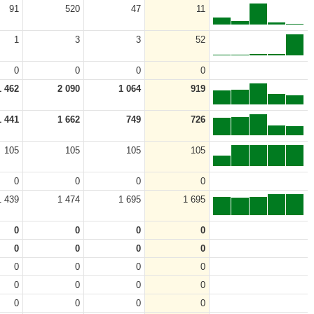
91
520
47
11
1
3
3
52
0
0
0
0
1 462
2 090
1 064
919
1 441
1 662
749
726
105
105
105
105
0
0
0
0
1 439
1 474
1 695
1 695
0
0
0
0
0
0
0
0
0
0
0
0
0
0
0
0
0
0
0
0