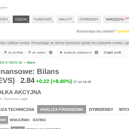
darem
OŚCI
GIEŁDA
FUNDUSZE
WALUTY
DYWIDENDY
NARZĘDZIA
Biznesradar bez reklam?
Sprawd
sta z plików cookie. Korzystając ze strony wyrażasz zgodę na używanie cookie, zg
do portfela
do radaru
dodaj do ulubionych
Znajdź profil:
DS G-DEVS SA
•
Bilans
inansowe: Bilans
EVS)
2.84
+0.22
(+8.40%)
07 sie 16:49
ÓŁKA AKCYJNA
 - Notowania ciągłe
IZA TECHNICZNA
ANALIZA FINANSOWA
DYWIDENDY
WYC
OWE
WSKAŹNIKI
RATING