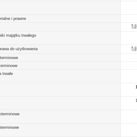
rialne i prawne
iki majątku trwałego
prawa do użytkowania
oterminowe
oterminowe
 trwałe
koterminowe
koterminowe