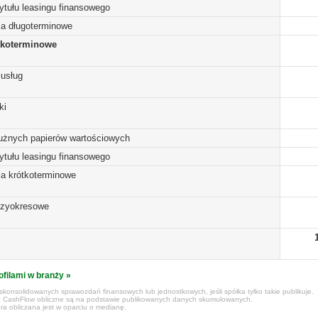
ytułu leasingu finansowego
ia długoterminowe
tkoterminowe
 usług
ki
dłużnych papierów wartościowych
ytułu leasingu finansowego
ia krótkoterminowe
dzyokresowe
ofilami w branży »
konsolidowanych sprawozdań finansowych lub jednostkowych, jeśli spółka tylko takie publikuje.
z CashFlow obliczne są na podstawie publikowanych danych skumulowanych.
ra obliczana jest w oparciu o medianę.