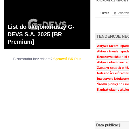
RACHUNEK ZYSKÓW I 
Okres:
kwartal
List do akcjonariuszy G-
DEVS S.A. 2025 [BR
TENDENCJE NE
Premium]
Aktywa razem: spadek
Aktywa trwałe: spade
Rzeczowe składniki m
Biznesradar bez reklam?
Sprawdź BR Plus
Aktywa obrotowe: sp
Zapasy: spadek o 45.
Należności krótkoter
Inwestycje krótkoter
Środki pieniężne i i
Kapitał własny akcjo
Data publikacji