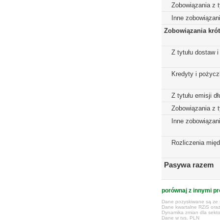
Zobowiązania z t
Inne zobowiązan
Zobowiązania kró
Z tytułu dostaw i
Kredyty i pożycz
Z tytułu emisji 
Zobowiązania z t
Inne zobowiązan
Rozliczenia mię
Pasywa razem
porównaj z innymi pr
Dane pozyskiwane są ze s
Dane kwartalne RZiS ora
Dynamika zmian dla sekto
Dane w tys. PLN