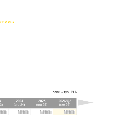
ź BR Plus
dane w tys. PLN
3
2024
2025
2026/Q2
3)
(gru 24)
(gru 25)
(cze 26)