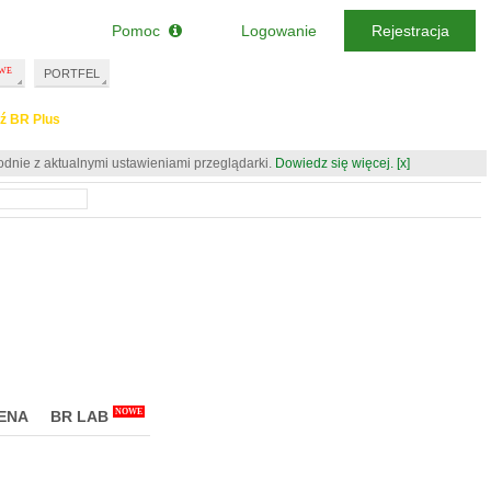
Pomoc
Logowanie
Rejestracja
PORTFEL
ź BR Plus
odnie z aktualnymi ustawieniami przeglądarki.
Dowiedz się więcej.
[x]
NOWE
ENA
BR LAB