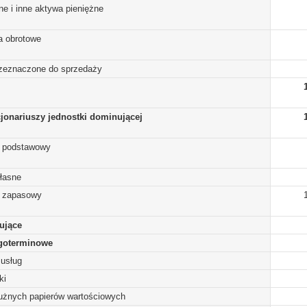
ne i inne aktywa pieniężne
a obrotowe
rzeznaczone do sprzedaży
cjonariuszy jednostki dominującej
) podstawowy
własne
) zapasowy
lujące
goterminowe
 usług
ki
dłużnych papierów wartościowych