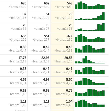
670
602
549
~branża
429
~branża
419
~branża
549
37
51
75
~branża
116
~branża
104
~branża
138
20
19
23
~branża
32
~branża
27
~branża
33
633
551
474
~branża
256
~branża
277
~branża
230
0,36
0,44
0,46
~branża
0,44
~branża
0,44
~branża
0,32
17,75
22,95
29,55
~branża
2,18
~branża
2,03
~branża
1,15
0,37
0,45
0,47
~branża
0,78
~branża
0,71
~branża
0,64
4,59
4,98
5,50
~branża
6,01
~branża
5,48
~branża
4,99
0,62
0,69
0,76
~branża
1,16
~branża
1,19
~branża
0,76
1,11
1,11
1,04
~branża
1,10
~branża
1,05
~branża
0,43