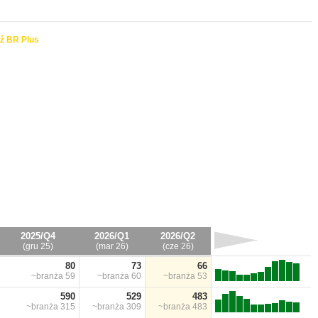
ź BR Plus
2025/Q4
2026/Q1
2026/Q2
(gru 25)
(mar 26)
(cze 26)
80
73
66
~branża
59
~branża
60
~branża
53
590
529
483
~branża
315
~branża
309
~branża
483