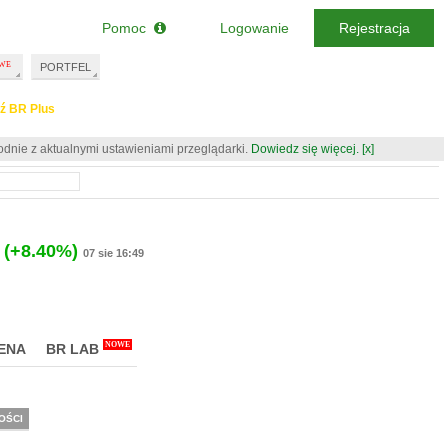
Pomoc
Logowanie
Rejestracja
PORTFEL
ź BR Plus
odnie z aktualnymi ustawieniami przeglądarki.
Dowiedz się więcej.
[x]
(+8.40%)
07 sie 16:49
NOWE
ENA
BR LAB
OŚCI