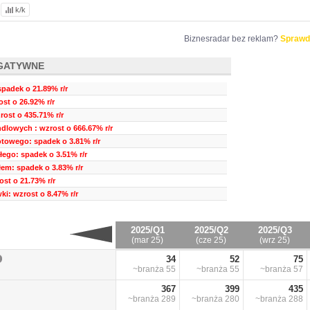
k/k
Biznesradar bez reklam?
Sprawd
GATYWNE
spadek o 21.89% r/r
st o 26.92% r/r
ost o 435.71% r/r
dlowych : wzrost o 666.67% r/r
otowego: spadek o 3.81% r/r
łego: spadek o 3.51% r/r
em: spadek o 3.83% r/r
ost o 21.73% r/r
ki: wzrost o 8.47% r/r
2025/Q1
2025/Q2
2025/Q3
(mar 25)
(cze 25)
(wrz 25)
34
52
75
~branża
55
~branża
55
~branża
57
367
399
435
~branża
289
~branża
280
~branża
288