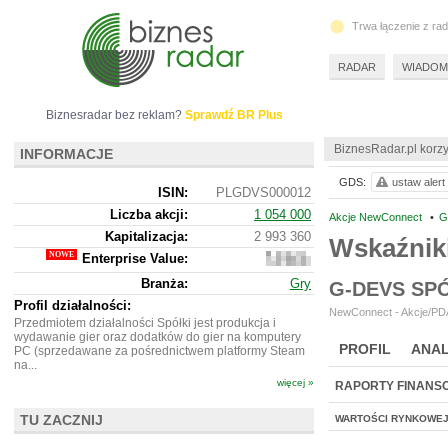
Trwa łączenie z ra
RADAR
WIADOM
Biznesradar bez reklam?
Sprawdź BR Plus
BiznesRadar.pl korzy
INFORMACJE
GDS:
ustaw alert
ISIN:
PLGDVS000012
Liczba akcji:
1 054 000
Akcje NewConnect
•
G
Kapitalizacja:
2 993 360
Wskaźnik
Enterprise Value:
2
982
Branża:
Gry
G-DEVS SP
360
Profil działalności:
NewConnect - Akcje/PDA
Przedmiotem działalności Spółki jest produkcja i
wydawanie gier oraz dodatków do gier na komputery
PROFIL
ANAL
PC (sprzedawane za pośrednictwem platformy Steam
na...
więcej »
RAPORTY FINANS
TU ZACZNIJ
WARTOŚCI RYNKOWE