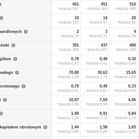
401
451
510
~branża
397
~branża
364
~branża
400
10
14
20
~branża
107
~branża
97
~branża
92
handlowych
2
3
4
~branża
29
~branża
31
~branża
29
tówki
391
437
490
~branża
289
~branża
261
~branża
249
ogółem
0,78
0,48
0,32
~branża
0,42
~branża
0,42
~branża
0,44
rwałego
70,80
30,63
15,65
~branża
1,58
~branża
1,75
~branża
1,84
obrotowego
0,79
0,49
0,33
~branża
0,81
~branża
0,87
~branża
0,83
i
10,87
7,04
4,86
~branża
6,66
~branża
6,58
~branża
6,24
1,00
0,91
0,84
~branża
1,26
~branża
1,22
~branża
1,19
 kapitałem obrotowym
1,44
1,58
1,65
~branża
0,90
~branża
0,88
~branża
0,95