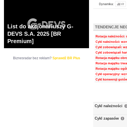
Dynamika:
r/r
List do akcjonariuszy G-
TENDENCJE NE
DEVS S.A. 2025 [BR
Rotacja należności: 
Premium]
Cykl należności: wzro
Cykl zobowiązań: wzr
Cykl zobowiązań han
Biznesradar bez reklam?
Sprawdź BR Plus
Rotacja majątku obr
Rotacja majątku trwa
Rotacja majątku ogół
Cykl operacyjny: wzr
Cykl konwersji gotów
Cykl należności
Cykl zapasów