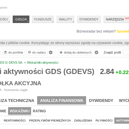
darem
OŚCI
GIEŁDA
FUNDUSZE
WALUTY
DYWIDENDY
NARZĘDZIA
Biznesradar bez reklam?
Sprawd
sta z plików cookie. Korzystając ze strony wyrażasz zgodę na używanie cookie, zg
do portfela
do radaru
dodaj do ulubionych
Znajdź profil:
DS G-DEVS SA
•
Wskaźniki aktywności
i aktywności GDS (GDEVS)
2.84
+0.22
ÓŁKA AKCYJNA
 - Notowania ciągłe
IZA TECHNICZNA
ANALIZA FINANSOWA
DYWIDENDY
WYC
OWE
WSKAŹNIKI
RATING
J
RENTOWNOŚCI
PRZEPŁYWÓW PIENIĘŻNYCH
ZADŁUŻENIA
PŁYNNOŚCI
AKTYWN