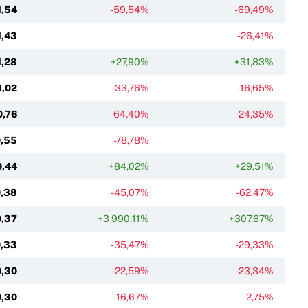
1,54
-59,54%
-69,49%
1,43
-26,41%
1,28
+27,90%
+31,83%
1,02
-33,76%
-16,65%
0,76
-64,40%
-24,35%
,55
-78,78%
0,44
+84,02%
+29,51%
,38
-45,07%
-62,47%
0,37
+3 990,11%
+307,67%
,33
-35,47%
-29,33%
0,30
-22,59%
-23,34%
0,30
-16,67%
-2,75%