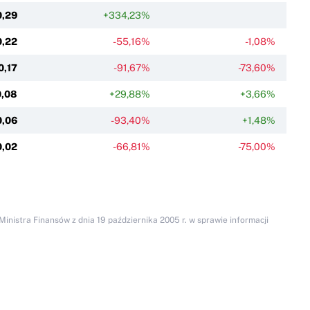
0,29
+334,23%
0,22
-55,16%
-1,08%
0,17
-91,67%
-73,60%
0,08
+29,88%
+3,66%
0,06
-93,40%
+1,48%
0,02
-66,81%
-75,00%
inistra Finansów z dnia 19 października 2005 r. w sprawie informacji