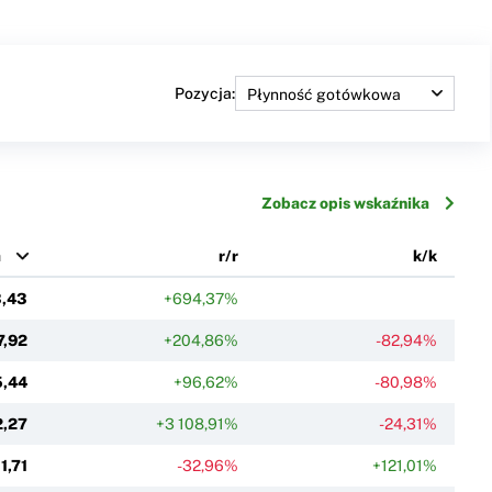
Pozycja:
Zobacz opis wskaźnika
a
r/r
k/k
,43
+694,37%
7,92
+204,86%
-82,94%
5,44
+96,62%
-80,98%
2,27
+3 108,91%
-24,31%
1,71
-32,96%
+121,01%