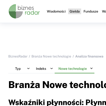
Wiadomości
Giełda
Fundusze
Wa
BiznesRadar
Branża Nowe technologie
Analiza finansowa
Typ
Indeks
Nowe technologie
Branża Nowe technol
Wskaźniki płynności: Płyn