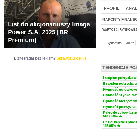
PROFIL
ANAL
NOWE
BR LAB
RAPORTY FINANS
List do akcjonariuszy Image
WARTOŚCI RYNKOWE
Power S.A. 2025 [BR
Premium]
Dynamika:
r/r
Biznesradar bez reklam?
Sprawdź BR Plus
TENDENCJE PO
I stopień pokrycia: w
II stopień pokrycia: 
Płynność gotówkowa:
Płynność szybka: wzr
Płynność bieżąca: wz
Płynność podwyższon
Pokrycie zobowiązań
5619.59% r/r
Udział kapitału prac
115.05% r/r