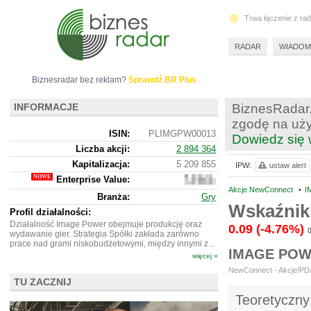
Trwa łączenie z ra
RADAR
WIADOM
Biznesradar bez reklam?
Sprawdź BR Plus
INFORMACJE
BiznesRadar.
zgodę na uży
ISIN:
PLIMGPW00013
Dowiedz się 
Liczba akcji:
2 894 364
Kapitalizacja:
5 209 855
IPW:
ustaw alert
Enterprise Value:
5
208
Akcje NewConnect
•
I
Branża:
Gry
855
Wskaźnik
Profil działalności:
Działalność Image Power obejmuje produkcję oraz
0.09
(-4.76%)
0
wydawanie gier. Strategia Spółki zakłada zarówno
prace nad grami niskobudżetowymi, między innymi z...
IMAGE POW
więcej »
NewConnect - Akcje/PDA 
TU ZACZNIJ
Teoretyczny