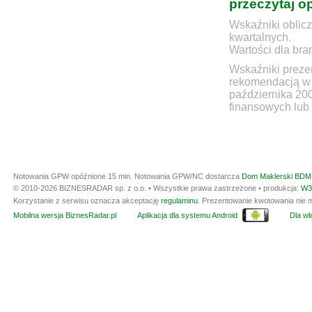
przeczytaj o
Wskaźniki oblicz
kwartalnych.
Wartości dla bra
Wskaźniki prezen
rekomendacją w 
października 20
finansowych lub 
Notowania GPW opóźnione 15 min.
Notowania GPW/NC dostarcza
Dom Maklerski BDM 
© 2010-2026 BIZNESRADAR sp. z o.o. • Wszystkie prawa zastrzeżone • produkcja:
W3
Korzystanie z serwisu oznacza akceptację
regulaminu
. Prezentowanie kwotowania nie m
Mobilna wersja BiznesRadar.pl
Aplikacja dla systemu Android
Dla wła