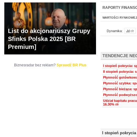
NOWE
BR LAB
RAPORTY FINANS
WARTOŚCI RYNKOWE
List do akcjonariuszy Grupy
Dynamika:
r/r
Sfinks Polska 2025 [BR
Premium]
TENDENCJE NE
Biznesradar bez reklam?
Sprawdź BR Plus
I stopień pokrycia: s
II stopień pokrycia: 
Płynność gotówkowa:
Płynność szybka: spa
Płynność bieżąca: sp
Płynność podwyższon
Udział kapitału prac
16.30% r/r
I stopień pokrycia