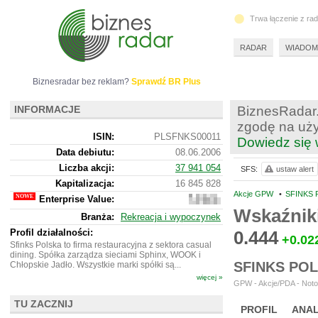
Trwa łączenie z ra
RADAR
WIADOM
Biznesradar bez reklam?
Sprawdź BR Plus
INFORMACJE
BiznesRadar.
zgodę na uży
ISIN:
PLSFNKS00011
Dowiedz się 
Data debiutu:
08.06.2006
Liczba akcji:
37 941 054
SFS:
ustaw alert
Kapitalizacja:
16 845 828
Akcje GPW
•
SFINKS 
Enterprise Value:
137
841
Wskaźnik
Branża:
Rekreacja i wypoczynek
828
Profil działalności:
0.444
+0.02
Sfinks Polska to firma restauracyjna z sektora casual
dining. Spółka zarządza sieciami Sphinx, WOOK i
SFINKS PO
Chłopskie Jadło. Wszystkie marki spółki są...
więcej »
GPW - Akcje/PDA - Noto
TU ZACZNIJ
PROFIL
ANAL