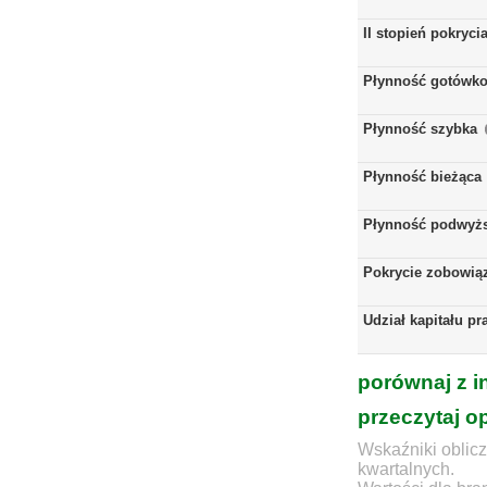
II stopień pokryci
Płynność gotówk
Płynność szybka
Płynność bieżąca
Płynność podwyż
Pokrycie zobowią
Udział kapitału p
porównaj z i
przeczytaj o
Wskaźniki oblicz
kwartalnych.