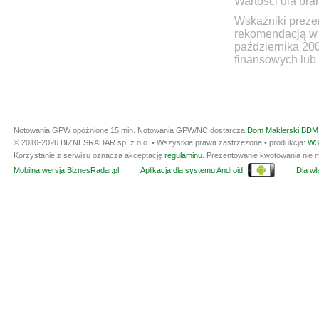
Wartości dla bra
Wskaźniki prezen
rekomendacją w 
października 20
finansowych lub 
Notowania GPW opóźnione 15 min.
Notowania GPW/NC dostarcza
Dom Maklerski BDM 
© 2010-2026 BIZNESRADAR sp. z o.o. • Wszystkie prawa zastrzeżone • produkcja:
W3
Korzystanie z serwisu oznacza akceptację
regulaminu
. Prezentowanie kwotowania nie m
Mobilna wersja BiznesRadar.pl
Aplikacja dla systemu Android
Dla wła