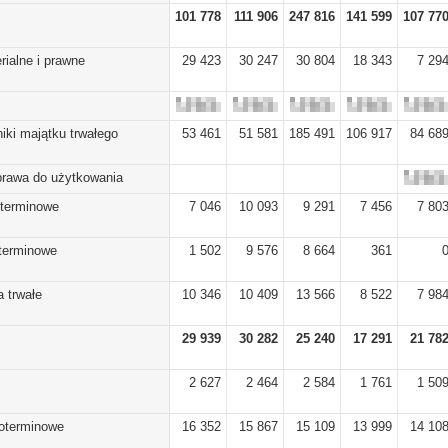
101 778
111 906
247 816
141 599
107 77
rialne i prawne
29 423
30 247
30 804
18 343
7 29
iki majątku trwałego
53 461
51 581
185 491
106 917
84 68
prawa do użytkowania
oterminowe
7 046
10 093
9 291
7 456
7 80
oterminowe
1 502
9 576
8 664
361
 trwałe
10 346
10 409
13 566
8 522
7 98
29 939
30 282
25 240
17 291
21 78
2 627
2 464
2 584
1 761
1 50
koterminowe
16 352
15 867
15 109
13 999
14 10