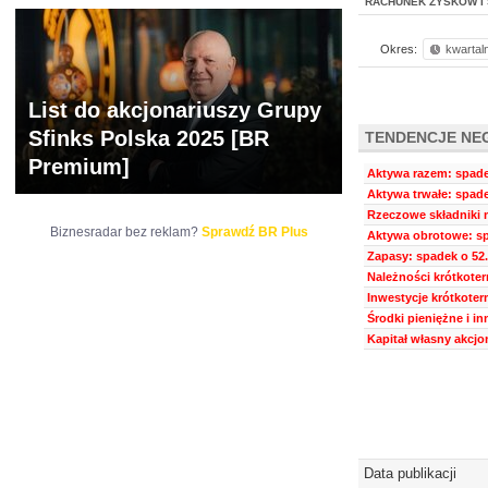
RACHUNEK ZYSKÓW I 
Okres:
kwartal
List do akcjonariuszy Grupy
Sfinks Polska 2025 [BR
TENDENCJE NE
Premium]
Aktywa razem: spadek
Aktywa trwałe: spade
Rzeczowe składniki m
Biznesradar bez reklam?
Sprawdź BR Plus
Aktywa obrotowe: sp
Zapasy: spadek o 52.
Należności krótkoter
Inwestycje krótkoter
Środki pieniężne i i
Kapitał własny akcjo
Data publikacji