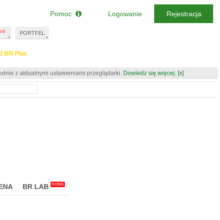
Pomoc
Logowanie
Rejestracja
PORTFEL
ź BR Plus
odnie z aktualnymi ustawieniami przeglądarki.
Dowiedz się więcej.
[x]
NOWE
ENA
BR LAB