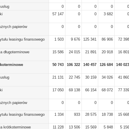
 usług
0
0
0
0
ki
57 147
0
0
3 682
dłużnych papierów
0
0
0
0
ytułu leasingu finansowego
1 503
9 676
125 341
86 906
72 39
ia długoterminowe
15 586
24 015
21 891
20 918
16 80
tkoterminowe
50 743
106 322
140 457
126 684
140 02
 usług
21 131
22 745
30 159
34 026
41 86
ki
17 050
69 138
66 154
68 072
77 33
dłużnych papierów
0
0
0
0
ytułu leasingu finansowego
1 334
933
28 575
18 738
15 66
ia krótkoterminowe
11 228
13 506
15 569
5 848
5 15