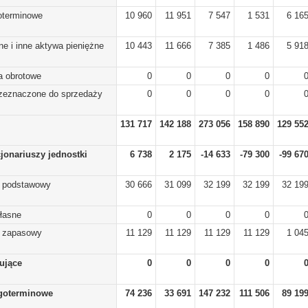
koterminowe
10 960
11 951
7 547
1 531
6 16
ne i inne aktywa pieniężne
10 443
11 666
7 385
1 486
5 91
a obrotowe
0
0
0
0
rzeznaczone do sprzedaży
0
0
0
0
131 717
142 188
273 056
158 890
129 55
cjonariuszy jednostki
6 738
2 175
-14 633
-79 300
-99 67
) podstawowy
30 666
31 099
32 199
32 199
32 19
własne
0
0
0
0
) zapasowy
11 129
11 129
11 129
11 129
1 04
lujące
0
0
0
0
goterminowe
74 236
33 691
147 232
111 506
89 19