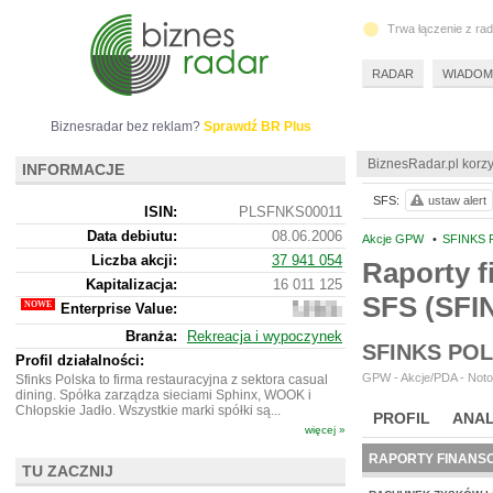
Trwa łączenie z ra
RADAR
WIADOM
Biznesradar bez reklam?
Sprawdź BR Plus
BiznesRadar.pl korzy
INFORMACJE
SFS:
ustaw alert
ISIN:
PLSFNKS00011
Data debiutu:
08.06.2006
Akcje GPW
•
SFINKS 
Liczba akcji:
37 941 054
Raporty f
Kapitalizacja:
16 011 125
SFS (SFI
Enterprise Value:
137
007
Branża:
Rekreacja i wypoczynek
125
SFINKS PO
Profil działalności:
GPW - Akcje/PDA - Noto
Sfinks Polska to firma restauracyjna z sektora casual
dining. Spółka zarządza sieciami Sphinx, WOOK i
Chłopskie Jadło. Wszystkie marki spółki są...
PROFIL
ANAL
więcej »
RAPORTY FINANS
TU ZACZNIJ