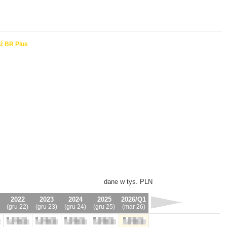
ź BR Plus
dane w tys. PLN
2022
2023
2024
2025
2026/Q1
(gru 22)
(gru 23)
(gru 24)
(gru 25)
(mar 26)