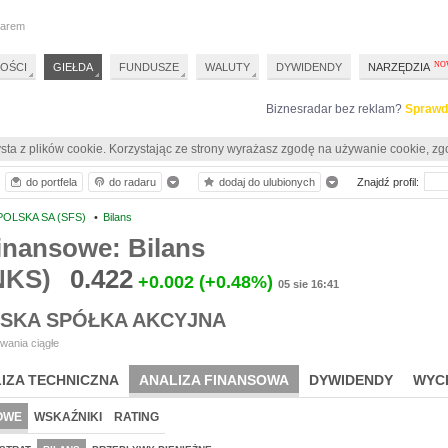
darem
OŚCI
GIEŁDA
FUNDUSZE
WALUTY
DYWIDENDY
NARZĘDZIA
Biznesradar bez reklam?
Sprawd
sta z plików cookie. Korzystając ze strony wyrażasz zgodę na używanie cookie, zg
do portfela
do radaru
dodaj do ulubionych
Znajdź profil:
POLSKA SA (SFS)
•
Bilans
inansowe: Bilans
NKS)
0.422
+0.002
(+0.48%)
05 sie 16:41
LSKA SPÓŁKA AKCYJNA
wania ciągłe
IZA TECHNICZNA
ANALIZA FINANSOWA
DYWIDENDY
WYC
OWE
WSKAŹNIKI
RATING