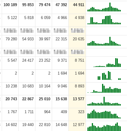
0
100 189
95 853
79 474
47 392
44 911
4
5 122
5 818
6 059
4 966
4 938
9
79 280
54 933
39 997
22 315
20 635
3
5 547
24 417
23 252
9 371
8 751
0
2
2
2
1 694
1 694
4
10 238
10 683
10 164
9 046
8 893
2
20 743
22 867
25 010
15 638
13 577
9
1 767
1 711
964
409
323
8
14 602
19 440
22 810
14 648
12 977