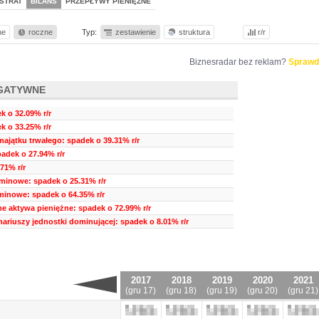
STRAT
BILANS
PRZEPŁYWY PIENIĘŻNE
ne
roczne
Typ:
zestawienie
struktura
r/r
Biznesradar bez reklam?
Sprawd
GATYWNE
 o 32.09% r/r
k o 33.25% r/r
ajątku trwałego: spadek o 39.31% r/r
adek o 27.94% r/r
71% r/r
minowe: spadek o 25.31% r/r
minowe: spadek o 64.35% r/r
nne aktywa pieniężne: spadek o 72.99% r/r
nariuszy jednostki dominującej: spadek o 8.01% r/r
2017
2018
2019
2020
2021
(gru 17)
(gru 18)
(gru 19)
(gru 20)
(gru 21)