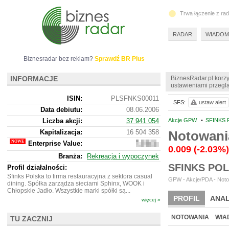
Trwa łączenie z ra
RADAR
WIADOM
Biznesradar bez reklam?
Sprawdź BR Plus
INFORMACJE
BiznesRadar.pl korzy
ustawieniami przeglą
ISIN:
PLSFNKS00011
SFS:
ustaw alert
Data debiutu:
08.06.2006
Liczba akcji:
37 941 054
Akcje GPW
•
SFINKS 
Kapitalizacja:
16 504 358
Notowani
Enterprise Value:
137
0.009
(-2.03%)
500
Branża:
Rekreacja i wypoczynek
358
SFINKS PO
Profil działalności:
Sfinks Polska to firma restauracyjna z sektora casual
GPW - Akcje/PDA - Noto
dining. Spółka zarządza sieciami Sphinx, WOOK i
Chłopskie Jadło. Wszystkie marki spółki są...
PROFIL
ANAL
więcej »
NOWE
BR LAB
NOTOWANIA
WIA
TU ZACZNIJ