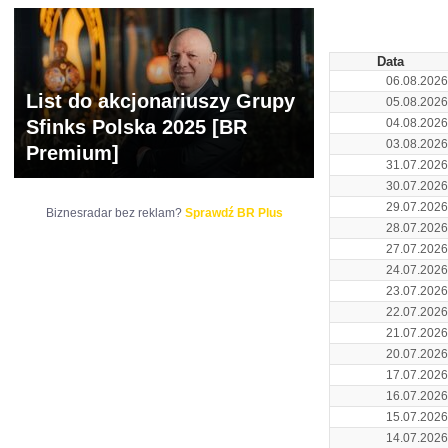
ARCHIWUM NOTO
Data
06.08.2026
List do akcjonariuszy Grupy
05.08.2026
Sfinks Polska 2025 [BR
04.08.2026
03.08.2026
Premium]
31.07.2026
30.07.2026
29.07.2026
Biznesradar bez reklam?
Sprawdź BR Plus
28.07.2026
27.07.2026
24.07.2026
23.07.2026
22.07.2026
21.07.2026
20.07.2026
17.07.2026
16.07.2026
15.07.2026
14.07.2026