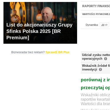
NOWE
BR LAB
RAPORTY FINANS
WARTOŚCI RYNKOWE
List do akcjonariuszy Grupy
Dynamika:
r/r
Sfinks Polska 2025 [BR
Premium]
Biznesradar bez reklam?
Sprawdź BR Plus
Udział zysku nett
operacyjnych
Wskaźnik źródeł 
inwestycji
porównaj z i
przeczytaj o
Wskaźniki oblicz
raportów kwartal
Wartości dla bra