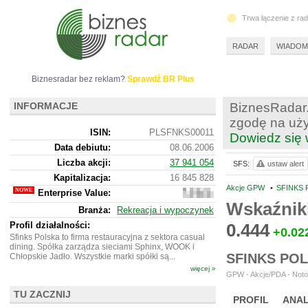
Trwa łączenie z ra
RADAR
WIADOM
Biznesradar bez reklam?
Sprawdź BR Plus
INFORMACJE
BiznesRadar.
zgodę na uży
ISIN:
PLSFNKS00011
Dowiedz się 
Data debiutu:
08.06.2006
Liczba akcji:
37 941 054
SFS:
ustaw alert
Kapitalizacja:
16 845 828
Akcje GPW
•
SFINKS 
Enterprise Value:
137
841
Wskaźnik
Branża:
Rekreacja i wypoczynek
828
Profil działalności:
0.444
+0.02
Sfinks Polska to firma restauracyjna z sektora casual
dining. Spółka zarządza sieciami Sphinx, WOOK i
SFINKS PO
Chłopskie Jadło. Wszystkie marki spółki są...
więcej »
GPW - Akcje/PDA - Noto
TU ZACZNIJ
PROFIL
ANAL