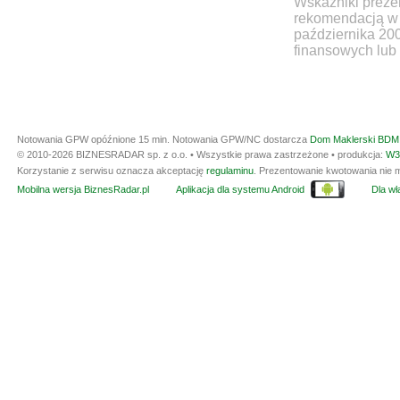
Wskaźniki prezen
rekomendacją w 
października 20
finansowych lub 
Notowania GPW opóźnione 15 min.
Notowania GPW/NC dostarcza
Dom Maklerski BDM 
© 2010-2026 BIZNESRADAR sp. z o.o. • Wszystkie prawa zastrzeżone • produkcja:
W3
Korzystanie z serwisu oznacza akceptację
regulaminu
. Prezentowanie kwotowania nie m
Mobilna wersja BiznesRadar.pl
Aplikacja dla systemu Android
Dla wła