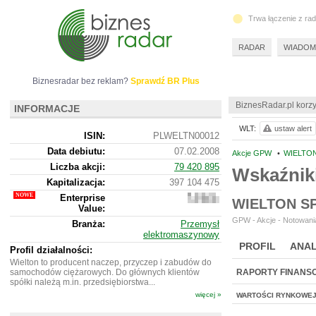
Trwa łączenie z ra
RADAR
WIADOM
Biznesradar bez reklam?
Sprawdź BR Plus
BiznesRadar.pl korzy
INFORMACJE
WLT:
ustaw alert
ISIN:
PLWELTN00012
Data debiutu:
07.02.2008
Akcje GPW
•
WIELTON
Liczba akcji:
79 420 895
Wskaźnik
Kapitalizacja:
397 104 475
Enterprise
1
WIELTON S
Value:
094
104
GPW - Akcje - Notowania
Branża:
Przemysł
475
elektromaszynowy
PROFIL
ANAL
Profil działalności:
Wielton to producent naczep, przyczep i zabudów do
samochodów ciężarowych. Do głównych klientów
RAPORTY FINANS
spółki należą m.in. przedsiębiorstwa...
więcej »
WARTOŚCI RYNKOWE