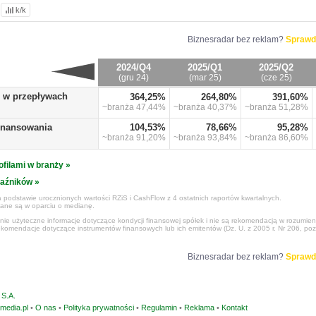
k/k
Biznesradar bez reklam?
Sprawd
2024/Q4
2025/Q1
2025/Q2
(gru 24)
(mar 25)
(cze 25)
o w przepływach
364,25%
264,80%
391,60%
~branża
47,44%
~branża
40,37%
~branża
51,28%
finansowania
104,53%
78,66%
95,28%
~branża
91,20%
~branża
93,84%
~branża
86,60%
ofilami w branży »
kaźników »
 podstawie urocznionych wartości RZiS i CashFlow z 4 ostatnich raportów kwartalnych.
czane są w oparciu o medianę.
ynie użyteczne informacje dotyczące kondycji finansowej spółek i nie są rekomendacją w rozumie
ekomendacje dotyczące instrumentów finansowych lub ich emitentów (Dz. U. z 2005 r. Nr 206, poz
Biznesradar bez reklam?
Sprawd
S.A.
media.pl
•
O nas
•
Polityka prywatności
•
Regulamin
•
Reklama
•
Kontakt