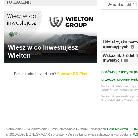
TU ZACZNIJ
Dynamika:
r/r
Udział zysku nett
Wiesz w co inwestujesz:
operacyjnych
Wielton
Wskaźnik źródeł 
inwestycji
porównaj z innymi pr
Biznesradar bez reklam?
Sprawdź BR Plus
przeczytaj opisy ws
Wskaźniki obliczane są na
Wartości dla branży obli
Wskaźniki prezentują jed
informacji stanowiących r
Notowania GPW opóźnione 15 min.
Notowania GPW/NC dostarcza
Dom Maklerski BDM 
© 2010-2026 BIZNESRADAR sp. z o.o. • Wszystkie prawa zastrzeżone • produkcja:
W3