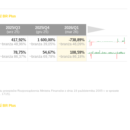
ź BR Plus
2025/Q3
2025/Q4
2026/Q1
(wrz 25)
(gru 25)
(mar 26)
417,92%
1 600,00%
-738,89%
~branża
48,96%
~branża
39,05%
~branża
46,09%
78,75%
54,67%
108,59%
~branża
86,37%
~branża
69,78%
~branża
86,18%
niu przepisów Rozporządzenia Ministra Finansów z dnia 19 października 2005 r. w sprawie
. 1715).
ź BR Plus