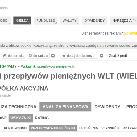
darem
OŚCI
GIEŁDA
FUNDUSZE
WALUTY
DYWIDENDY
NARZĘDZIA
Biznesradar bez reklam?
Sprawd
sta z plików cookie. Korzystając ze strony wyrażasz zgodę na używanie cookie, zg
do portfela
do radaru
dodaj do ulubionych
Znajdź profil:
 SA (WLT)
•
Wskaźniki przepływów pieniężnych
i przepływów pieniężnych WLT (WIE
PÓŁKA AKCYJNA
 ciągłe
IZA TECHNICZNA
ANALIZA FINANSOWA
DYWIDENDY
PRO
OWE
WSKAŹNIKI
RATING
J
RENTOWNOŚCI
PRZEPŁYWÓW PIENIĘŻNYCH
ZADŁUŻENIA
PŁYNNOŚCI
AKTYWN