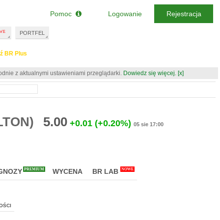
Pomoc
Logowanie
Rejestracja
PORTFEL
ź BR Plus
odnie z aktualnymi ustawieniami przeglądarki.
Dowiedz się więcej.
[x]
LTON)
5.00
+0.01
(+0.20%)
05 sie 17:00
PREMIUM
NOWE
GNOZY
WYCENA
BR LAB
OŚCI