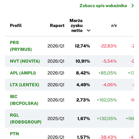
Zobacz opis wskaźnika
Marża
Profil
Raport
zysku
r/r
netto
PRS
2026/Q1
12,74%
-22,83%
-2,
(PRYMUS)
NVT (NOVITA)
2026/Q1
10,91%
-5,54%
-0,
APL (AMPLI)
2026/Q1
8,42%
+85,05%
+13,
LTX (LENTEX)
2026/Q1
4,49%
-4,06%
-2,
IBC
2026/Q1
2,73%
+162,05%
-16,
(IBCPOLSKA)
RGL
2025/Q1
1,67%
+132,05%
+166,
(ROBSGROUP)
PTN
2026/Q1
1,57%
-38,43%
-43,