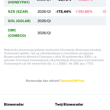
(HONEYPAY)
SZR (SZAR)
2026/Q1
-172,44%
-1 051,90%
-15,
GOL (GOLAB)
2026/Q1
CMC
2026/Q1
(COMECO)
Wskaźniki prezentują jedynie użyteczne informacje dotyczące kondycji
finansowej spółek i nie są rekomendacją w rozumieniu przepisów
Rozporządzenia Ministra Finansów z dnia 19 października 2005 r. w
sprawie informacji stanowiących rekomendacje dotyczące instrumentów
finansowych lub ich emitentów (Dz. U. z 2005 r. Nr 206, poz. 1715).
Biznesradar bez reklam?
Sprawdź BR Plus
Biznesradar
Twój Biznesradar