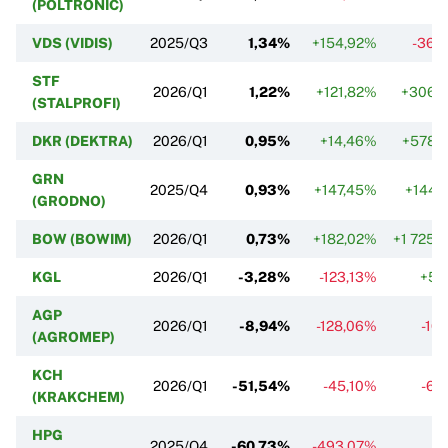
(POLTRONIC)
VDS (VIDIS)
2025/Q3
1,34%
+154,92%
-36,
STF
2026/Q1
1,22%
+121,82%
+306,
(STALPROFI)
DKR (DEKTRA)
2026/Q1
0,95%
+14,46%
+578,
GRN
2025/Q4
0,93%
+147,45%
+144,
(GRODNO)
BOW (BOWIM)
2026/Q1
0,73%
+182,02%
+1 725,
KGL
2026/Q1
-3,28%
-123,13%
+5,
AGP
2026/Q1
-8,94%
-128,06%
-16
(AGROMEP)
KCH
2026/Q1
-51,54%
-45,10%
-6,
(KRAKCHEM)
HPG
2025/Q4
-60,73%
-493,07%