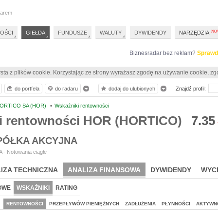
darem
OŚCI
GIEŁDA
FUNDUSZE
WALUTY
DYWIDENDY
NARZĘDZIA
Biznesradar bez reklam?
Sprawd
sta z plików cookie. Korzystając ze strony wyrażasz zgodę na używanie cookie, zg
do portfela
do radaru
dodaj do ulubionych
Znajdź profil:
ORTICO SA (HOR)
•
Wskaźniki rentowności
i rentowności HOR (HORTICO)
7.35
PÓŁKA AKCYJNA
 - Notowania ciągłe
IZA TECHNICZNA
ANALIZA FINANSOWA
DYWIDENDY
WYC
OWE
WSKAŹNIKI
RATING
J
RENTOWNOŚCI
PRZEPŁYWÓW PIENIĘŻNYCH
ZADŁUŻENIA
PŁYNNOŚCI
AKTYWN