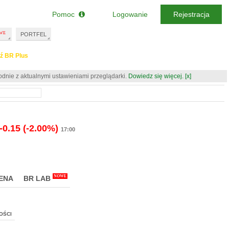
Pomoc
Logowanie
Rejestracja
PORTFEL
ź BR Plus
odnie z aktualnymi ustawieniami przeglądarki.
Dowiedz się więcej.
[x]
-0.15
(-2.00%)
17:00
NOWE
ENA
BR LAB
OŚCI