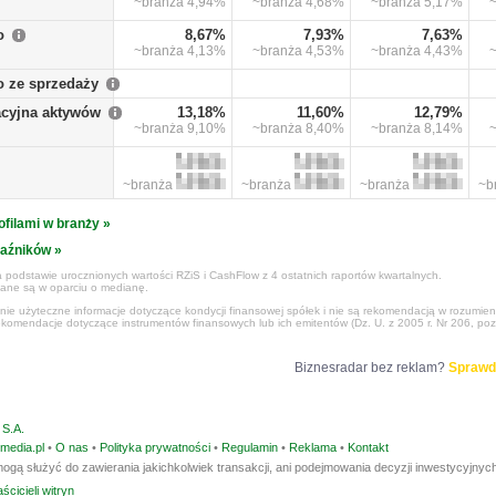
~branża
4,94%
~branża
4,68%
~branża
5,17%
o
8,67%
7,93%
7,63%
~branża
4,13%
~branża
4,53%
~branża
4,43%
o ze sprzedaży
cyjna aktywów
13,18%
11,60%
12,79%
~branża
9,10%
~branża
8,40%
~branża
8,14%
~branża
~branża
~branża
~b
ofilami w branży »
kaźników »
 podstawie urocznionych wartości RZiS i CashFlow z 4 ostatnich raportów kwartalnych.
czane są w oparciu o medianę.
ynie użyteczne informacje dotyczące kondycji finansowej spółek i nie są rekomendacją w rozumie
ekomendacje dotyczące instrumentów finansowych lub ich emitentów (Dz. U. z 2005 r. Nr 206, poz
Biznesradar bez reklam?
Sprawd
S.A.
media.pl
•
O nas
•
Polityka prywatności
•
Regulamin
•
Reklama
•
Kontakt
ogą służyć do zawierania jakichkolwiek transakcji, ani podejmowania decyzji inwestycyjnych
ścicieli witryn