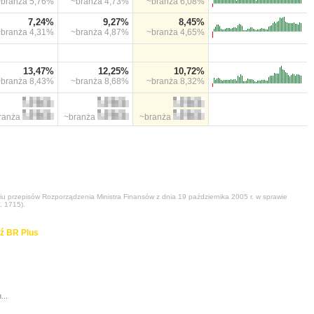
~branża
5,76%
~branża
4,73%
~branża
6,08%
7,24%
9,27%
8,45%
~branża
4,31%
~branża
4,87%
~branża
4,65%
13,47%
12,25%
10,72%
~branża
8,43%
~branża
8,68%
~branża
8,32%
ranża
~branża
~branża
niu przepisów Rozporządzenia Ministra Finansów z dnia 19 października 2005 r. w sprawie
. 1715).
ź BR Plus
...