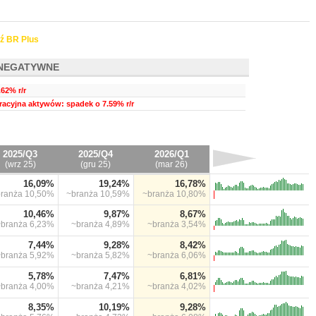
ź BR Plus
NEGATYWNE
62% r/r
acyjna aktywów: spadek o 7.59% r/r
2025/Q3
2025/Q4
2026/Q1
(wrz 25)
(gru 25)
(mar 26)
16,09%
19,24%
16,78%
branża
10,50%
~branża
10,59%
~branża
10,80%
10,46%
9,87%
8,67%
~branża
6,23%
~branża
4,89%
~branża
3,54%
7,44%
9,28%
8,42%
~branża
5,92%
~branża
5,82%
~branża
6,06%
5,78%
7,47%
6,81%
~branża
4,00%
~branża
4,21%
~branża
4,02%
8,35%
10,19%
9,28%