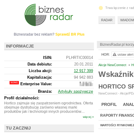
Trwa łączenie z ra
RADAR
WIADOM
Biznesradar bez reklam?
Sprawdź BR Plus
BiznesRadar.pl korzy
INFORMACJE
HOR:
ustaw alert
ISIN:
PLHRTIC00014
Data debiutu:
20.01.2011
Akcje NewConnect
•
H
Liczba akcji:
12 917 399
Wskaźnik
Kapitalizacja:
94 942 883
Enterprise Value:
112
HORTICO S
127
Branża:
Artykuły spożywcze
883
NewConnect - Akcje/PDA
Profil działalności:
Hortico zajmuje się zaopatrzeniem ogrodnictwa. Oferta
PROFIL
ANAL
obejmuje dystrybucję zarówno własnej marki
produktów jak i technologii innych producentów....
RAPORTY FINANS
więcej »
WARTOŚCI RYNKOWE
TU ZACZNIJ