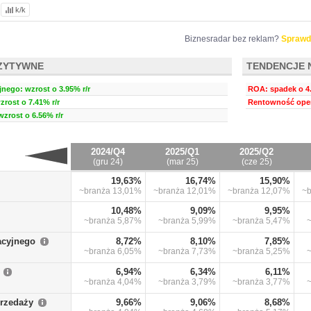
k/k
Biznesradar bez reklam?
Sprawd
ZYTYWNE
TENDENCJE 
nego: wzrost o 3.95% r/r
ROA: spadek o 4.
zrost o 7.41% r/r
Rentowność oper
wzrost o 6.56% r/r
2024/Q4
2025/Q1
2025/Q2
(gru 24)
(mar 25)
(cze 25)
19,63%
16,74%
15,90%
~branża
13,01%
~branża
12,01%
~branża
12,07%
~
10,48%
9,09%
9,95%
~branża
5,87%
~branża
5,99%
~branża
5,47%
acyjnego
8,72%
8,10%
7,85%
~branża
6,05%
~branża
7,73%
~branża
5,25%
6,94%
6,34%
6,11%
~branża
4,04%
~branża
3,79%
~branża
3,77%
przedaży
9,66%
9,06%
8,68%