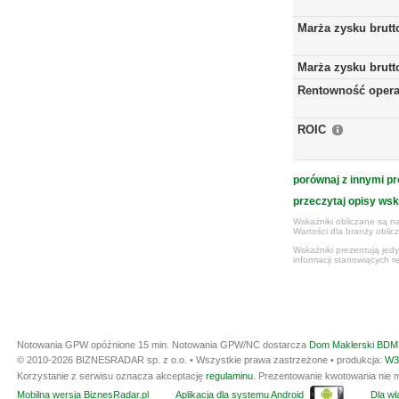
Marża zysku brutt
Marża zysku brutt
Rentowność opera
ROIC
porównaj z innymi pr
przeczytaj opisy ws
Wskaźniki obliczane są na
Wartości dla branży obli
Wskaźniki prezentują jed
informacji stanowiących r
Notowania GPW opóźnione 15 min.
Notowania GPW/NC dostarcza
Dom Maklerski BDM 
© 2010-2026 BIZNESRADAR sp. z o.o. • Wszystkie prawa zastrzeżone • produkcja:
W3
Korzystanie z serwisu oznacza akceptację
regulaminu
. Prezentowanie kwotowania nie m
Mobilna wersja BiznesRadar.pl
Aplikacja dla systemu Android
Dla wła