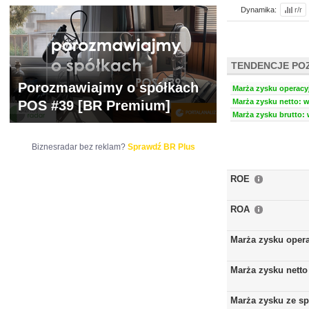
Dynamika:
r/r
TENDENCJE PO
Porozmawiajmy o spółkach
Marża zysku operacyj
Marża zysku netto: w
POS #39 [BR Premium]
Marża zysku brutto: 
Biznesradar bez reklam?
Sprawdź BR Plus
ROE
ROA
Marża zysku oper
Marża zysku netto
Marża zysku ze s