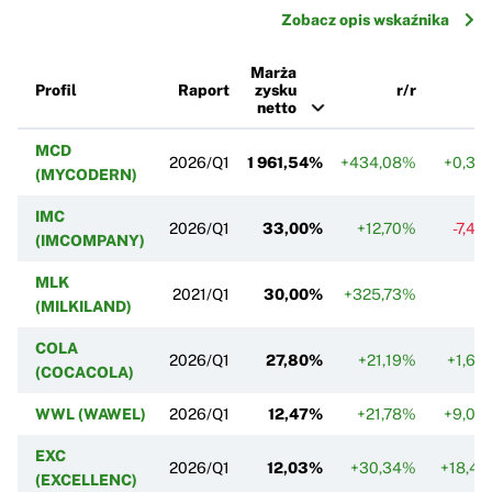
Zobacz opis wskaźnika
Marża
Profil
Raport
zysku
r/r
k/
netto
MCD
2026/Q1
1 961,54%
+434,08%
+0,39
(MYCODERN)
IMC
2026/Q1
33,00%
+12,70%
-7,49
(IMCOMPANY)
MLK
2021/Q1
30,00%
+325,73%
(MILKILAND)
COLA
2026/Q1
27,80%
+21,19%
+1,68
(COCACOLA)
WWL (WAWEL)
2026/Q1
12,47%
+21,78%
+9,00
EXC
2026/Q1
12,03%
+30,34%
+18,41
(EXCELLENC)