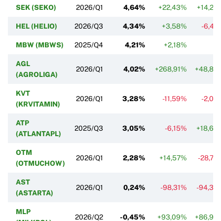
SEK (SEKO)
2026/Q1
4,64%
+22,43%
+14,29
HEL (HELIO)
2026/Q3
4,34%
+3,58%
-6,47
MBW (MBWS)
2025/Q4
4,21%
+2,18%
AGL
2026/Q1
4,02%
+268,91%
+48,89
(AGROLIGA)
KVT
2026/Q1
3,28%
-11,59%
-2,09
(KRVITAMIN)
ATP
2025/Q3
3,05%
-6,15%
+18,68
(ATLANTAPL)
OTM
2026/Q1
2,28%
+14,57%
-28,75
(OTMUCHOW)
AST
2026/Q1
0,24%
-98,31%
-94,33
(ASTARTA)
MLP
2026/Q2
-0,45%
+93,09%
+86,99