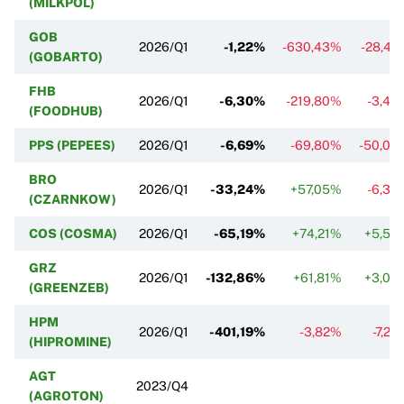
(MILKPOL)
GOB
2026/Q1
-1,22%
-630,43%
-28,42
(GOBARTO)
FHB
2026/Q1
-6,30%
-219,80%
-3,45
(FOODHUB)
PPS (PEPEES)
2026/Q1
-6,69%
-69,80%
-50,00
BRO
2026/Q1
-33,24%
+57,05%
-6,33
(CZARNKOW)
COS (COSMA)
2026/Q1
-65,19%
+74,21%
+5,58
GRZ
2026/Q1
-132,86%
+61,81%
+3,06
(GREENZEB)
HPM
2026/Q1
-401,19%
-3,82%
-7,24
(HIPROMINE)
AGT
2023/Q4
(AGROTON)