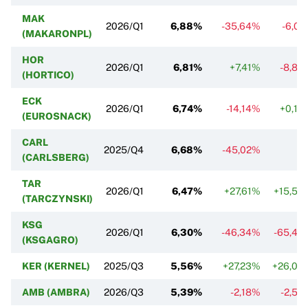
MAK
2026/Q1
6,88%
-35,64%
-6,01
(MAKARONPL)
HOR
2026/Q1
6,81%
+7,41%
-8,84
(HORTICO)
ECK
2026/Q1
6,74%
-14,14%
+0,15
(EUROSNACK)
CARL
2025/Q4
6,68%
-45,02%
(CARLSBERG)
TAR
2026/Q1
6,47%
+27,61%
+15,54
(TARCZYNSKI)
KSG
2026/Q1
6,30%
-46,34%
-65,46
(KSGAGRO)
KER (KERNEL)
2025/Q3
5,56%
+27,23%
+26,08
AMB (AMBRA)
2026/Q3
5,39%
-2,18%
-2,53