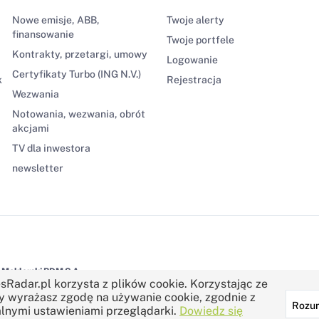
Nowe emisje, ABB,
Twoje alerty
finansowanie
Twoje portfele
Kontrakty, przetargi, umowy
Logowanie
Certyfikaty Turbo (ING N.V.)
k
Rejestracja
Wezwania
Notowania, wezwania, obrót
akcjami
TV dla inwestora
newsletter
Maklerski BDM S.A.
sRadar.pl korzysta z plików cookie. Korzystając ze
y wyrażasz zgodę na używanie cookie, zgodnie z
Rozu
lnymi ustawieniami przeglądarki.
Dowiedz się