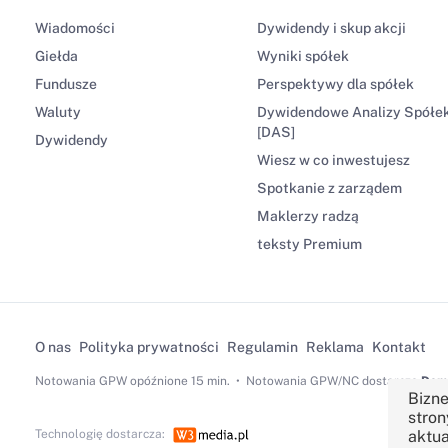
Wiadomości
Dywidendy i skup akcji
Giełda
Wyniki spółek
Fundusze
Perspektywy dla spółek
Waluty
Dywidendowe Analizy Spółe
[DAS]
Dywidendy
Wiesz w co inwestujesz
Spotkanie z zarządem
Maklerzy radzą
teksty Premium
O nas
Polityka prywatności
Regulamin
Reklama
Kontakt
Notowania GPW
opóźnione 15 min.
Notowania GPW/NC dostarcza
Dom 
Bizne
stron
Technologię dostarcza:
aktua