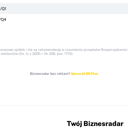
/Q1
/Q4
nansowej spółek i nie są rekomendacją w rozumieniu przepisów Rozporządzenia M
itentów (Dz. U. z 2005 r. Nr 206, poz. 1715).
Biznesradar bez reklam?
Sprawdź BR Plus
Twój Biznesradar