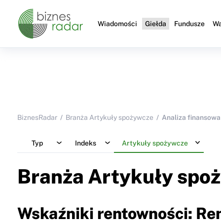
Wiadomości
Giełda
Fundusze
Wa
BiznesRadar
Branża Artykuły spożywcze
Analiza finansowa
Typ
Indeks
Artykuły spożywcze
Branża Artykuły spo
Wskaźniki rentowności: R