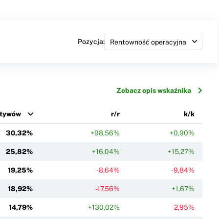
Pozycja:
Zobacz opis wskaźnika
ktywów
r/r
k/k
30,32%
+98,56%
+0,90%
25,82%
+16,04%
+15,27%
19,25%
-8,64%
-9,84%
18,92%
-17,56%
+1,67%
14,79%
+130,02%
-2,95%