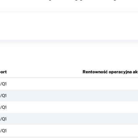
ort
Rentowność operacyjna a
/Q1
/Q1
/Q1
/Q1
/Q1