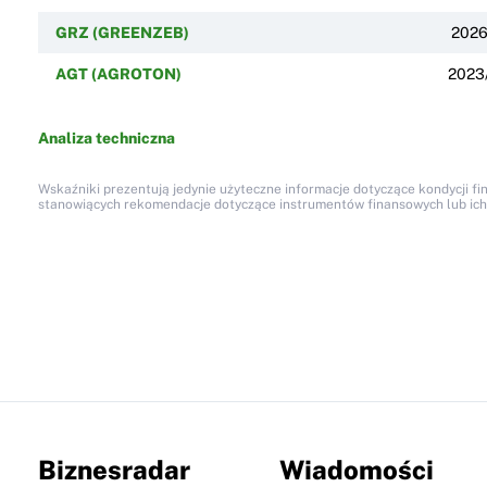
GRZ (GREENZEB)
2026
AGT (AGROTON)
2023
Analiza techniczna
Wskaźniki prezentują jedynie użyteczne informacje dotyczące kondycji fi
stanowiących rekomendacje dotyczące instrumentów finansowych lub ich em
Biznesradar
Wiadomości