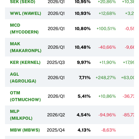
SEK (SEKO)
2026/Q1
10,95%
+20,86%
+10,38
WWL (WAWEL)
2026/Q1
10,93%
+12,68%
+3,21
MCD
2026/Q1
10,80%
+100,51%
-0,55
(MYCODERN)
MAK
2026/Q1
10,48%
-40,66%
-9,66
(MAKARONPL)
KER (KERNEL)
2025/Q3
9,97%
+11,90%
+17,99
AGL
2026/Q1
7,71%
+248,27%
+63,00
(AGROLIGA)
OTM
2026/Q1
5,41%
+10,86%
-36,73
(OTMUCHOW)
MLP
2026/Q2
4,54%
-94,96%
-85,73
(MILKPOL)
MBW (MBWS)
2025/Q4
4,13%
-8,63%