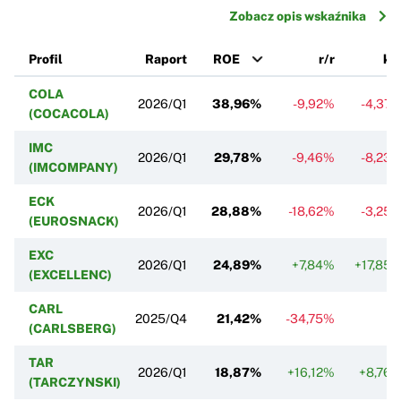
Zobacz opis wskaźnika
Profil
Raport
ROE
r/r
k/
COLA
2026/Q1
38,96%
-9,92%
-4,37
(COCACOLA)
IMC
2026/Q1
29,78%
-9,46%
-8,23
(IMCOMPANY)
ECK
2026/Q1
28,88%
-18,62%
-3,25
(EUROSNACK)
EXC
2026/Q1
24,89%
+7,84%
+17,85
(EXCELLENC)
CARL
2025/Q4
21,42%
-34,75%
(CARLSBERG)
TAR
2026/Q1
18,87%
+16,12%
+8,76
(TARCZYNSKI)