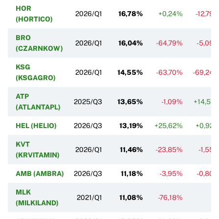
HOR
2026/Q1
16,78%
+0,24%
-12,79
(HORTICO)
BRO
2026/Q1
16,04%
-64,79%
-5,09
(CZARNKOW)
KSG
2026/Q1
14,55%
-63,70%
-69,24
(KSGAGRO)
ATP
2025/Q3
13,65%
-1,09%
+14,51
(ATLANTAPL)
HEL (HELIO)
2026/Q3
13,19%
+25,62%
+0,92
KVT
2026/Q1
11,46%
-23,85%
-1,55
(KRVITAMIN)
AMB (AMBRA)
2026/Q3
11,18%
-3,95%
-0,80
MLK
2021/Q1
11,08%
-76,18%
(MILKILAND)