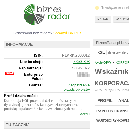
Trwa łączenie z ra
RADAR
WIADOM
Biznesradar bez reklam?
Sprawdź BR Plus
BiznesRadar.pl korzy
INFORMACJE
KGL:
ustaw alert
ISIN:
PLKRKGL00012
Liczba akcji:
7 053 308
Akcje GPW
•
KORPOR
Kapitalizacja:
72 649 072
Wskaźnik
Enterprise
189
Value:
244
KORPORACJ
072
Branża:
Zaopatrzenie
przedsiębiorstw
GPW - Akcje/PDA - Noto
Profil działalności:
PROFIL
ANAL
Korporacja KGL prowadzi działalność na rynku
dystrybucji granulatów tworzyw sztucznych oraz
produkcji opakowań z tworzyw sztucznych metodą...
RAPORTY FINANS
więcej »
WARTOŚCI RYNKOWE
TU ZACZNIJ