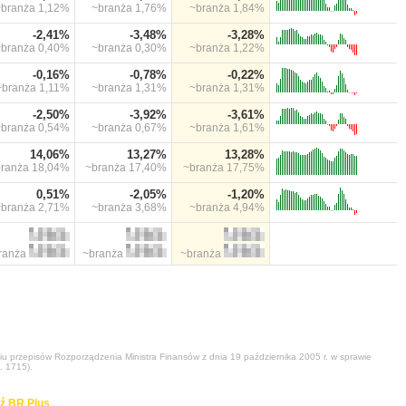
~branża
1,12%
~branża
1,76%
~branża
1,84%
-2,41%
-3,48%
-3,28%
~branża
0,40%
~branża
0,30%
~branża
1,22%
-0,16%
-0,78%
-0,22%
~branża
1,11%
~branża
1,31%
~branża
1,31%
-2,50%
-3,92%
-3,61%
~branża
0,54%
~branża
0,67%
~branża
1,61%
14,06%
13,27%
13,28%
branża
18,04%
~branża
17,40%
~branża
17,75%
0,51%
-2,05%
-1,20%
~branża
2,71%
~branża
3,68%
~branża
4,94%
ranża
~branża
~branża
niu przepisów Rozporządzenia Ministra Finansów z dnia 19 października 2005 r. w sprawie
. 1715).
ź BR Plus