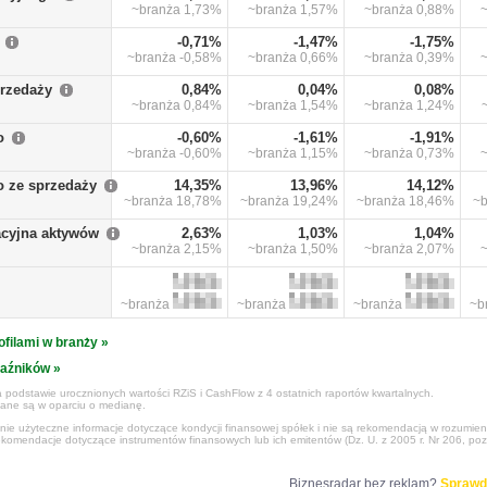
~branża
1,73%
~branża
1,57%
~branża
0,88%
-0,71%
-1,47%
-1,75%
~branża
-0,58%
~branża
0,66%
~branża
0,39%
przedaży
0,84%
0,04%
0,08%
~branża
0,84%
~branża
1,54%
~branża
1,24%
o
-0,60%
-1,61%
-1,91%
~branża
-0,60%
~branża
1,15%
~branża
0,73%
o ze sprzedaży
14,35%
13,96%
14,12%
~branża
18,78%
~branża
19,24%
~branża
18,46%
~
cyjna aktywów
2,63%
1,03%
1,04%
~branża
2,15%
~branża
1,50%
~branża
2,07%
~branża
~branża
~branża
~b
ofilami w branży »
kaźników »
 podstawie urocznionych wartości RZiS i CashFlow z 4 ostatnich raportów kwartalnych.
czane są w oparciu o medianę.
ynie użyteczne informacje dotyczące kondycji finansowej spółek i nie są rekomendacją w rozumie
ekomendacje dotyczące instrumentów finansowych lub ich emitentów (Dz. U. z 2005 r. Nr 206, poz
Biznesradar bez reklam?
Sprawd