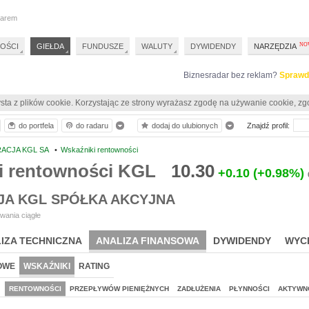
darem
OŚCI
GIEŁDA
FUNDUSZE
WALUTY
DYWIDENDY
NARZĘDZIA
Biznesradar bez reklam?
Sprawd
sta z plików cookie. Korzystając ze strony wyrażasz zgodę na używanie cookie, zg
do portfela
do radaru
dodaj do ulubionych
Znajdź profil:
ACJA KGL SA
•
Wskaźniki rentowności
i rentowności KGL
10.30
+0.10
(+0.98%)
A KGL SPÓŁKA AKCYJNA
wania ciągłe
IZA TECHNICZNA
ANALIZA FINANSOWA
DYWIDENDY
WYC
OWE
WSKAŹNIKI
RATING
J
RENTOWNOŚCI
PRZEPŁYWÓW PIENIĘŻNYCH
ZADŁUŻENIA
PŁYNNOŚCI
AKTYWN