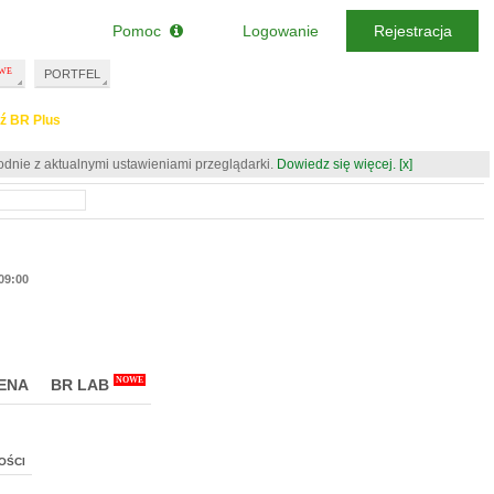
Pomoc
Logowanie
Rejestracja
PORTFEL
ź BR Plus
odnie z aktualnymi ustawieniami przeglądarki.
Dowiedz się więcej.
[x]
09:00
NOWE
ENA
BR LAB
OŚCI