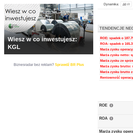
Dynamika:
r/r
TENDENCJE NE
Wiesz w co inwestujesz:
ROE: spadek o 187.7
ROA: spadek o 165.3
KGL
Marża zysku operacyj
Marża zysku netto: s
Marża zysku ze sprze
Biznesradar bez reklam?
Sprawdź BR Plus
Marża zysku brutto: 
Marża zysku brutto z
Rentowność operacyj
ROE
ROA
Marża zysku oper