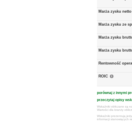
Marża zysku netto
Marża zysku ze s
Marża zysku brutt
Marża zysku brutt
Rentowność opera
ROIC
porównaj z innymi pr
przeczytaj opisy ws
Wskaźniki obliczane są na
Wartości dla branży obli
Wskaźniki prezentują jed
informacji stanowiących r