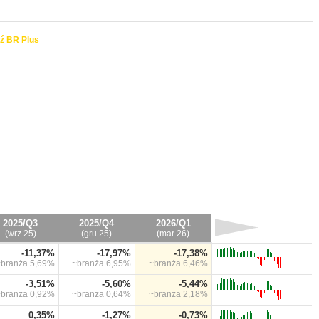
ź BR Plus
2025/Q3
2025/Q4
2026/Q1
(wrz 25)
(gru 25)
(mar 26)
-11,37%
-17,97%
-17,38%
~branża
5,69%
~branża
6,95%
~branża
6,46%
-3,51%
-5,60%
-5,44%
~branża
0,92%
~branża
0,64%
~branża
2,18%
0,35%
-1,27%
-0,73%