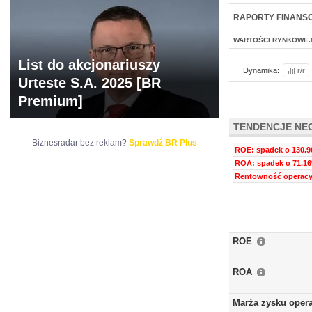
NOWE
BR LAB
RAPORTY FINANS
WARTOŚCI RYNKOWE
List do akcjonariuszy
Dynamika:
r/r
Urteste S.A. 2025 [BR
Premium]
TENDENCJE NE
Biznesradar bez reklam?
Sprawdź BR Plus
ROE: spadek o 130.9
ROA: spadek o 71.16
Rentowność operacyj
ROE
ROA
Marża zysku oper