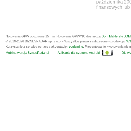
października 20
finansowych lub 
Notowania GPW opóźnione 15 min.
Notowania GPW/NC dostarcza
Dom Maklerski BDM 
© 2010-2026 BIZNESRADAR sp. z o.o. • Wszystkie prawa zastrzeżone • produkcja:
W3
Korzystanie z serwisu oznacza akceptację
regulaminu
. Prezentowanie kwotowania nie m
Mobilna wersja BiznesRadar.pl
Aplikacja dla systemu Android
Dla wła