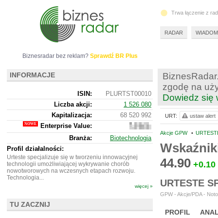
Trwa łączenie z ra
RADAR
WIADOM
Biznesradar bez reklam?
Sprawdź BR Plus
INFORMACJE
BiznesRadar.
zgodę na uży
ISIN:
PLURTST00010
Dowiedz się 
Liczba akcji:
1 526 080
Kapitalizacja:
68 520 992
URT:
ustaw alert
Enterprise Value:
65
815
Akcje GPW
•
URTESTE
Branża:
Biotechnologia
992
Wskaźnik
Profil działalności:
Urteste specjalizuje się w tworzeniu innowacyjnej
44.90
+0.10
technologii umożliwiającej wykrywanie chorób
nowotworowych na wczesnych etapach rozwoju.
Technologia...
URTESTE S
więcej »
GPW - Akcje/PDA - Noto
TU ZACZNIJ
PROFIL
ANAL