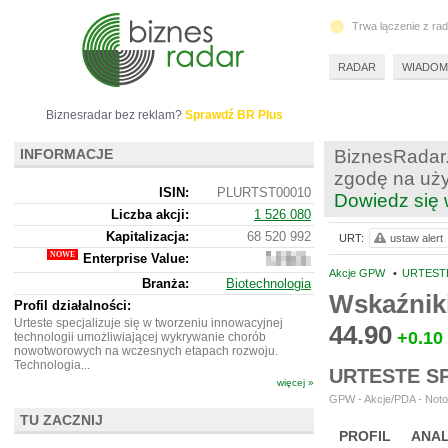
Trwa łączenie z ra
RADAR
WIADOM
Biznesradar bez reklam?
Sprawdź BR Plus
INFORMACJE
BiznesRadar.
zgodę na uży
ISIN:
PLURTST00010
Dowiedz się 
Liczba akcji:
1 526 080
Kapitalizacja:
68 520 992
URT:
ustaw alert
Enterprise Value:
65
815
Akcje GPW
•
URTESTE
Branża:
Biotechnologia
992
Wskaźnik
Profil działalności:
Urteste specjalizuje się w tworzeniu innowacyjnej
44.90
+0.10
technologii umożliwiającej wykrywanie chorób
nowotworowych na wczesnych etapach rozwoju.
Technologia...
URTESTE S
więcej »
GPW - Akcje/PDA - Noto
TU ZACZNIJ
PROFIL
ANAL