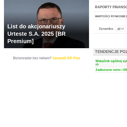
NOWE
BR LAB
RAPORTY FINANS
WARTOŚCI RYNKOWE
List do akcjonariuszy
Dynamika:
r/r
Urteste S.A. 2025 [BR
Premium]
TENDENCJE PO
Biznesradar bez reklam?
Sprawdź BR Plus
Wskaźnik ogólnej syt
r/r
Zadłużenie netto / E