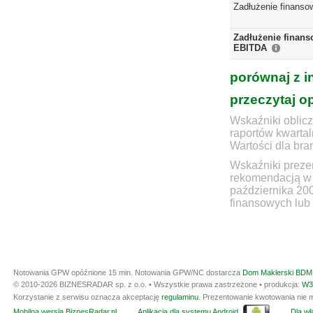
Zadłużenie finanso
Zadłużenie finans
EBITDA
porównaj z i
przeczytaj o
Wskaźniki oblicz
raportów kwartal
Wartości dla bra
Wskaźniki prezen
rekomendacją w 
października 20
finansowych lub 
Notowania GPW opóźnione 15 min.
Notowania GPW/NC dostarcza
Dom Maklerski BDM 
© 2010-2026 BIZNESRADAR sp. z o.o. • Wszystkie prawa zastrzeżone • produkcja:
W3
Korzystanie z serwisu oznacza akceptację
regulaminu
. Prezentowanie kwotowania nie m
Mobilna wersja BiznesRadar.pl
Aplikacja dla systemu Android
Dla wła