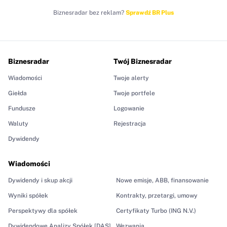
Biznesradar bez reklam?
Sprawdź BR Plus
Biznesradar
Twój Biznesradar
Wiadomości
Twoje alerty
Giełda
Twoje portfele
Fundusze
Logowanie
Waluty
Rejestracja
Dywidendy
Wiadomości
Dywidendy i skup akcji
Nowe emisje, ABB, finansowanie
Wyniki spółek
Kontrakty, przetargi, umowy
Perspektywy dla spółek
Certyfikaty Turbo (ING N.V.)
Dywidendowe Analizy Spółek [DAS]
Wezwania