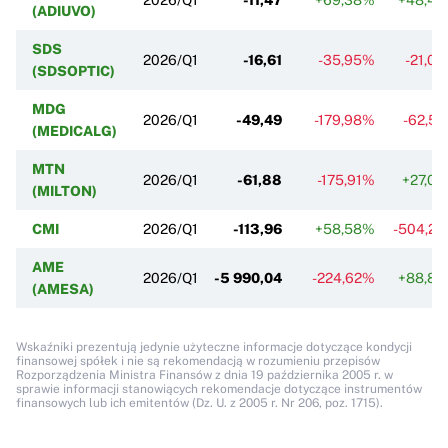
(ADIUVO)
SDS
2026/Q1
-16,61
-35,95%
-21,0
(SDSOPTIC)
MDG
2026/Q1
-49,49
-179,98%
-62,5
(MEDICALG)
MTN
2026/Q1
-61,88
-175,91%
+27,0
(MILTON)
CMI
2026/Q1
-113,96
+58,58%
-504,2
AME
2026/Q1
-5 990,04
-224,62%
+88,8
(AMESA)
Wskaźniki prezentują jedynie użyteczne informacje dotyczące kondycji
finansowej spółek i nie są rekomendacją w rozumieniu przepisów
Rozporządzenia Ministra Finansów z dnia 19 października 2005 r. w
sprawie informacji stanowiących rekomendacje dotyczące instrumentów
finansowych lub ich emitentów (Dz. U. z 2005 r. Nr 206, poz. 1715).