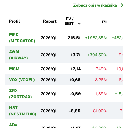
Zobacz opis wskaźnika
EV /
Profil
Raport
r/r
k
EBIT
MRC
2026/Q1
215,51
+1 982,85%
+482,9
(MERCATOR)
AWM
2026/Q1
13,71
+304,50%
-9,0
(AIRWAY)
MSM
2026/Q1
12,14
-17,49%
-19,5
VOX (VOXEL)
2026/Q1
10,68
-8,26%
-6,3
ZRX
2026/Q1
-0,59
-111,39%
+15,5
(ZORTRAX)
NST
2026/Q1
-8,85
-81,90%
-17,2
(NESTMEDIC)
ADV
2026/Q1
-11,47
+69,38%
+48,4