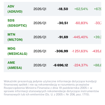
ADV
2026/Q1
-18,50
+62,54%
+67,9
(ADIUVO)
SDS
2026/Q1
-30,51
-60,83%
-33,7
(SDSOPTIC)
MTN
2026/Q1
-91,69
-445,40%
+39,3
(MILTON)
MDG
2026/Q1
-306,99
-1 251,63%
-435,8
(MEDICALG)
AME
2026/Q1
-6 696,12
-224,37%
+88,8
(AMESA)
Wskaźniki prezentują jedynie użyteczne informacje dotyczące kondycji
finansowej spółek i nie są rekomendacją w rozumieniu przepisów
Rozporządzenia Ministra Finansów z dnia 19 października 2005 r. w
sprawie informacji stanowiących rekomendacje dotyczące instrumentów
finansowych lub ich emitentów (Dz. U. z 2005 r. Nr 206, poz. 1715).