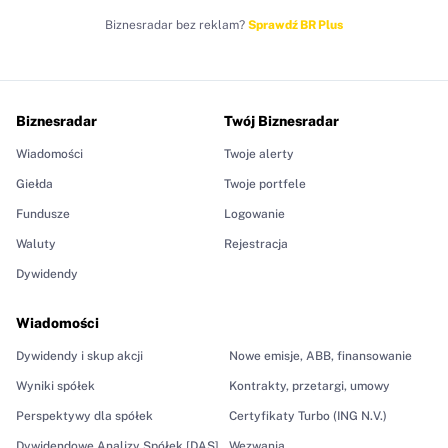
Biznesradar bez reklam?
Sprawdź BR Plus
Biznesradar
Twój Biznesradar
Wiadomości
Twoje alerty
Giełda
Twoje portfele
Fundusze
Logowanie
Waluty
Rejestracja
Dywidendy
Wiadomości
Dywidendy i skup akcji
Nowe emisje, ABB, finansowanie
Wyniki spółek
Kontrakty, przetargi, umowy
Perspektywy dla spółek
Certyfikaty Turbo (ING N.V.)
Dywidendowe Analizy Spółek [DAS]
Wezwania