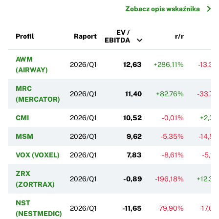
Zobacz opis wskaźnika
EV /
Profil
Raport
r/r
k
EBITDA
AWM
2026/Q1
12,63
+286,11%
-13,3
(AIRWAY)
MRC
2026/Q1
11,40
+82,76%
-33,7
(MERCATOR)
CMI
2026/Q1
10,52
-0,01%
+2,3
MSM
2026/Q1
9,62
-5,35%
-14,5
VOX (VOXEL)
2026/Q1
7,83
-8,61%
-5,1
ZRX
2026/Q1
-0,89
-196,18%
+12,3
(ZORTRAX)
NST
2026/Q1
-11,65
-79,90%
-17,0
(NESTMEDIC)