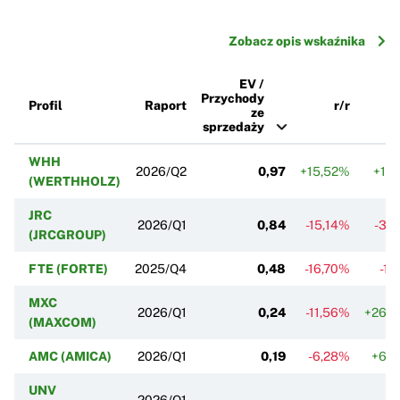
Zobacz opis wskaźnika
EV /
Przychody
Profil
Raport
r/r
ze
sprzedaży
WHH
2026/Q2
0,97
+15,52%
+1,
(WERTHHOLZ)
JRC
2026/Q1
0,84
-15,14%
-3,
(JRCGROUP)
FTE (FORTE)
2025/Q4
0,48
-16,70%
-1,
MXC
2026/Q1
0,24
-11,56%
+26,
(MAXCOM)
AMC (AMICA)
2026/Q1
0,19
-6,28%
+6,
UNV
2026/Q1