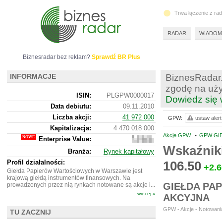
Trwa łączenie z ra
RADAR
WIADOM
Biznesradar bez reklam?
Sprawdź BR Plus
INFORMACJE
BiznesRadar.
zgodę na uży
ISIN:
PLGPW0000017
Dowiedz się 
Data debiutu:
09.11.2010
Liczba akcji:
41 972 000
GPW:
ustaw alert
Kapitalizacja:
4 470 018 000
Akcje GPW
•
GPW GI
Enterprise Value:
4
330
Wskaźnik
Branża:
Rynek kapitałowy
320
000
Profil działalności:
106.50
+2.6
Giełda Papierów Wartościowych w Warszawie jest
krajową giełdą instrumentów finansowych. Na
GIEŁDA PA
prowadzonych przez nią rynkach notowane są akcje i...
więcej »
AKCYJNA
GPW - Akcje - Notowania
TU ZACZNIJ