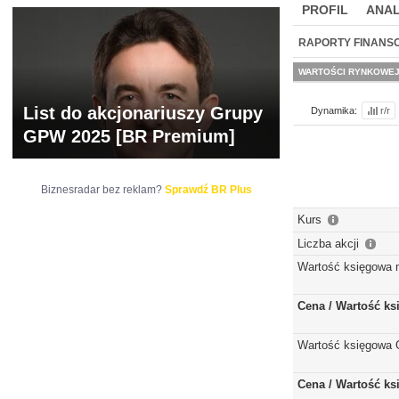
PROFIL
ANAL
WYCENA
BR 
RAPORTY FINANS
WARTOŚCI RYNKOWE
List do akcjonariuszy Grupy
Dynamika:
r/r
GPW 2025 [BR Premium]
Biznesradar bez reklam?
Sprawdź BR Plus
Kurs
Liczba akcji
Wartość księgowa 
Cena / Wartość k
Wartość księgowa 
Cena / Wartość k