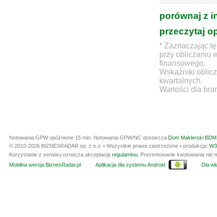
porównaj z i
przeczytaj o
* Zaznaczając tę
przy obliczaniu 
finansowego.
Wskaźniki oblicz
kwartalnych.
Wartości dla bra
Notowania GPW opóźnione 15 min.
Notowania GPW/NC dostarcza
Dom Maklerski BDM 
© 2010-2026 BIZNESRADAR sp. z o.o. • Wszystkie prawa zastrzeżone • produkcja:
W3
Korzystanie z serwisu oznacza akceptację
regulaminu
. Prezentowanie kwotowania nie m
Mobilna wersja BiznesRadar.pl
Aplikacja dla systemu Android
Dla wła