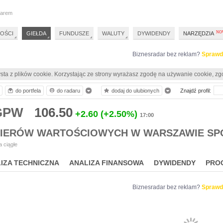
darem
OŚCI
GIEŁDA
FUNDUSZE
WALUTY
DYWIDENDY
NARZĘDZIA
Biznesradar bez reklam?
Sprawd
sta z plików cookie. Korzystając ze strony wyrażasz zgodę na używanie cookie, zg
do portfela
do radaru
dodaj do ulubionych
Znajdź profil:
 GPW
106.50
+2.60
(+2.50%)
17:00
PIERÓW WARTOŚCIOWYCH W WARSZAWIE SP
 ciągłe
IZA TECHNICZNA
ANALIZA FINANSOWA
DYWIDENDY
PRO
Biznesradar bez reklam?
Sprawd