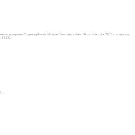
eniu przepisów Rozporządzenia Ministra Finansów z dnia 19 października 2005 r. w sprawie
. 1715).
...