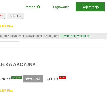
Pomoc
Logowanie
Rejestracja
PORTFEL
ź BR Plus
odnie z aktualnymi ustawieniami przeglądarki.
Dowiedz się więcej.
[x]
ÓŁKA AKCYJNA
PREMIUM
NOWE
GNOZY
WYCENA
BR LAB
ź BR Plus