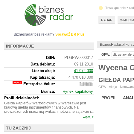
Trwa łączenie z ra
RADAR
WIADOM
Biznesradar bez reklam?
Sprawdź BR Plus
BiznesRadar.pl korzy
INFORMACJE
GPW:
ustaw alert
ISIN:
PLGPW0000017
Data debiutu:
09.11.2010
Wycena
Liczba akcji:
41 972 000
Kapitalizacja:
4 470 018 000
GIEŁDA PA
Enterprise Value:
4
GPW - Akcje - Notowania
330
Branża:
Rynek kapitałowy
320
000
PROFIL
ANAL
Profil działalności:
Giełda Papierów Wartościowych w Warszawie jest
krajową giełdą instrumentów finansowych. Na
prowadzonych przez nią rynkach notowane są akcje i...
więcej »
TU ZACZNIJ