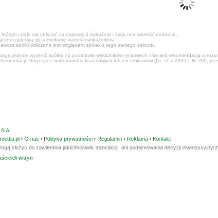
 którym udało się obliczyć co najmniej 3 wskaźniki i mają one wartość dodatnią.
tycznej opierają się o medianę wartości wskaźników.
awcza spółki obliczana jest względem spółek z tego samego sektora.
ga jedynie wycenić spółkę na podstawie wskaźników rynkowych i nie jest rekomendacją w rozumi
ekomendacje dotyczące instrumentów finansowych lub ich emitentów (Dz. U. z 2005 r. Nr 206, poz
S.A.
media.pl
•
O nas
•
Polityka prywatności
•
Regulamin
•
Reklama
•
Kontakt
ogą służyć do zawierania jakichkolwiek transakcji, ani podejmowania decyzji inwestycyjnych
ścicieli witryn