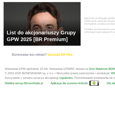
Wycenie podlegają spółki,
Obliczenia wartości teore
Domyślnie analiza porówn
Analiza porównawcza poma
List do akcjonariuszy Grupy
informacji stanowiących r
GPW 2025 [BR Premium]
Biznesradar bez reklam?
Sprawdź BR Plus
Notowania GPW opóźnione 15 min.
Notowania GPW/NC dostarcza
Dom Maklerski BDM 
© 2010-2026 BIZNESRADAR sp. z o.o. • Wszystkie prawa zastrzeżone • produkcja:
W3
Korzystanie z serwisu oznacza akceptację
regulaminu
. Prezentowanie kwotowania nie m
Mobilna wersja BiznesRadar.pl
Aplikacja dla systemu Android
Dla wła