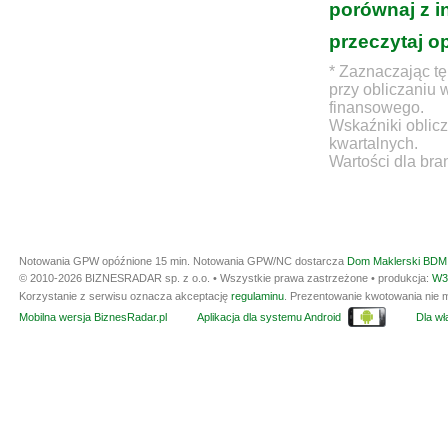
porównaj z i
przeczytaj o
* Zaznaczając tę
przy obliczaniu 
finansowego.
Wskaźniki oblicz
kwartalnych.
Wartości dla bra
Notowania GPW opóźnione 15 min.
Notowania GPW/NC dostarcza
Dom Maklerski BDM 
© 2010-2026 BIZNESRADAR sp. z o.o. • Wszystkie prawa zastrzeżone • produkcja:
W3
Korzystanie z serwisu oznacza akceptację
regulaminu
. Prezentowanie kwotowania nie m
Mobilna wersja BiznesRadar.pl
Aplikacja dla systemu Android
Dla wła