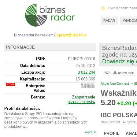
Trwa łączenie z ra
RADAR
WIADOM
Biznesradar bez reklam?
Sprawdź BR Plus
INFORMACJE
BiznesRadar.
zgodę na uży
ISIN:
PLIBCPL00018
Dowiedz się 
Data debiutu:
25.10.2012
Liczba akcji:
3 012 244
IBC:
ustaw alert
Kapitalizacja:
15 663 669
Akcje NewConnect
•
I
Enterprise
15
Value:
401
Wskaźnik
669
Branża:
Zaopatrzenie
5.20
przedsiębiorstw
+0.20
(
Profil działalności:
Działalność Grupy IBC koncentruje się na
IBC POLSK
zaopatrywaniu producentów piwa i napojów
bezalkoholowych w urządzenia do sprzedaży tych
NewConnect - Akcje/PDA
produktów w...
więcej »
PROFIL
ANAL