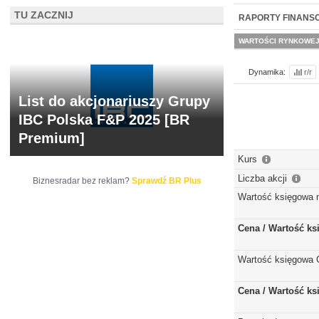
NOWE
TU ZACZNIJ
BR LAB
RAPORTY FINANS
WARTOŚCI RYNKOWE
Dynamika:
r/r
List do akcjonariuszy Grupy
IBC Polska F&P 2025 [BR
Premium]
Kurs
Liczba akcji
Biznesradar bez reklam?
Sprawdź BR Plus
Wartość księgowa 
Cena / Wartość k
Wartość księgowa 
Cena / Wartość k