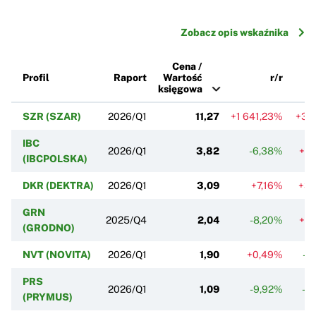
Zobacz opis wskaźnika
Cena /
Profil
Raport
Wartość
r/r
księgowa
SZR (SZAR)
2026/Q1
11,27
+1 641,23%
+34
IBC
2026/Q1
3,82
-6,38%
+2
(IBCPOLSKA)
DKR (DEKTRA)
2026/Q1
3,09
+7,16%
+3
GRN
2025/Q4
2,04
-8,20%
+0
(GRODNO)
NVT (NOVITA)
2026/Q1
1,90
+0,49%
-3
PRS
2026/Q1
1,09
-9,92%
-2
(PRYMUS)