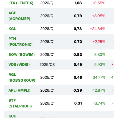
LTX (LENTEX)
2026/Q1
1,08
+0,55%
-1
AGP
2026/Q1
0,79
+8,95%
-4
(AGROMEP)
KGL
2026/Q1
0,73
+24,34%
-0
PTN
2026/Q1
0,72
+2,25%
-0
(POLTRONIC)
BOW (BOWIM)
2026/Q1
0,52
-3,80%
-3
VDS (VIDIS)
2025/Q3
0,49
-5,93%
+5
RGL
2025/Q1
0,46
-34,77%
-49
(ROBSGROUP)
APL (AMPLI)
2026/Q1
0,39
-12,87%
-3
STF
2026/Q1
0,31
-3,74%
-3
(STALPROFI)
KCH