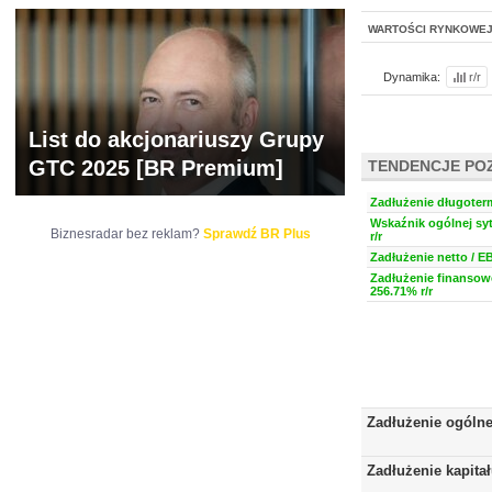
WARTOŚCI RYNKOWE
Dynamika:
r/r
List do akcjonariuszy Grupy
GTC 2025 [BR Premium]
TENDENCJE PO
Zadłużenie długoter
Wskaźnik ogólnej syt
Biznesradar bez reklam?
Sprawdź BR Plus
r/r
Zadłużenie netto / E
Zadłużenie finansow
256.71% r/r
Zadłużenie ogóln
Zadłużenie kapita