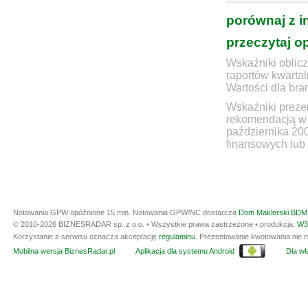
porównaj z i
przeczytaj o
Wskaźniki oblicz
raportów kwartal
Wartości dla bra
Wskaźniki prezen
rekomendacją w 
października 20
finansowych lub 
Notowania GPW opóźnione 15 min.
Notowania GPW/NC dostarcza
Dom Maklerski BDM 
© 2010-2026 BIZNESRADAR sp. z o.o. • Wszystkie prawa zastrzeżone • produkcja:
W3
Korzystanie z serwisu oznacza akceptację
regulaminu
. Prezentowanie kwotowania nie m
Mobilna wersja BiznesRadar.pl
Aplikacja dla systemu Android
Dla wła