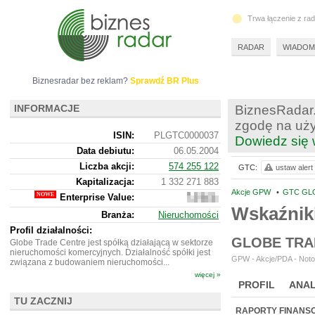
Trwa łączenie z ra
RADAR
WIADOM
Biznesradar bez reklam?
Sprawdź BR Plus
INFORMACJE
BiznesRadar.
zgodę na uży
ISIN:
PLGTC0000037
Dowiedz się 
Data debiutu:
06.05.2004
Liczba akcji:
574 255 122
GTC:
ustaw alert
Kapitalizacja:
1 332 271 883
Akcje GPW
•
GTC GL
Enterprise Value:
8
300
Wskaźnik
Branża:
Nieruchomości
402
183
Profil działalności:
GLOBE TRA
Globe Trade Centre jest spółką działającą w sektorze
nieruchomości komercyjnych. Działalność spółki jest
GPW - Akcje/PDA - Noto
związana z budowaniem nieruchomości...
więcej »
PROFIL
ANAL
TU ZACZNIJ
WYCENA
BR 
RAPORTY FINANS