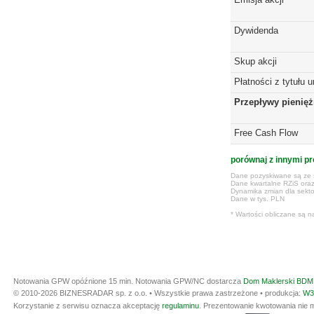
Dywidenda
Skup akcji
Płatności z tytułu 
Przepływy pienię
Free Cash Flow
porównaj z innymi pr
Dane pozyskiwane są ze s
Dane kwartalne RZiS ora
Dynamika zmian dla sekto
Dane w tys. PLN
* Wartości obliczane są n
Notowania GPW opóźnione 15 min.
Notowania GPW/NC dostarcza
Dom Maklerski BDM 
© 2010-2026 BIZNESRADAR sp. z o.o. • Wszystkie prawa zastrzeżone • produkcja:
W3
Korzystanie z serwisu oznacza akceptację
regulaminu
. Prezentowanie kwotowania nie m