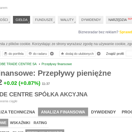
darem
OŚCI
GIEŁDA
FUNDUSZE
WALUTY
DYWIDENDY
NARZĘDZIA
Biznesradar bez reklam?
Sprawd
sta z plików cookie. Korzystając ze strony wyrażasz zgodę na używanie cookie, zg
do portfela
do radaru
dodaj do ulubionych
Znajdź profil:
OBE TRADE CENTRE SA
•
Przepływy finansowe
inansowe: Przepływy pieniężne
2
+0.02
(+0.87%)
11:37
DE CENTRE SPÓŁKA AKCYJNA
wania ciągłe
IZA TECHNICZNA
ANALIZA FINANSOWA
DYWIDENDY
PRO
OWE
WSKAŹNIKI
RATING