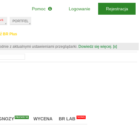
Pomoc
Logowanie
Rejestracja
PORTFEL
ź BR Plus
odnie z aktualnymi ustawieniami przeglądarki.
Dowiedz się więcej.
[x]
PREMIUM
NOWE
GNOZY
WYCENA
BR LAB