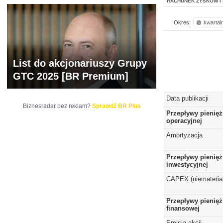
RACHUNEK ZYSKÓW I 
Okres:
kwartal
List do akcjonariuszy Grupy
GTC 2025 [BR Premium]
Data publikacji
Biznesradar bez reklam?
Sprawdź BR Plus
Przepływy pienięż
operacyjnej
Amortyzacja
Przepływy pienięż
inwestycyjnej
CAPEX (niematerial
Przepływy pienięż
finansowej
Emisja akcji