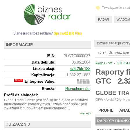
Trwa łączenie z ra
RADAR
WIADOM
Biznesradar bez reklam?
Sprawdź BR Plus
BiznesRadar.pl korzy
INFORMACJE
GTC:
ustaw alert
ISIN:
PLGTC0000037
Data debiutu:
06.05.2004
Akcje GPW
•
GTC GL
Liczba akcji:
574 255 122
Raporty f
Kapitalizacja:
1 332 271 883
GTC
2.3
Enterprise Value:
8
300
Branża:
Nieruchomości
402
GLOBE TRA
183
Profil działalności:
GPW - Akcje/PDA - Noto
Globe Trade Centre jest spółką działającą w sektorze
nieruchomości komercyjnych. Działalność spółki jest
związana z budowaniem nieruchomości...
PROFIL
ANAL
więcej »
RAPORTY FINANS
TU ZACZNIJ