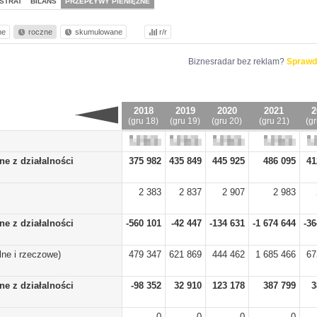
STRAT
BILANS
PRZEPŁYWY PIENIĘŻNE
ne
roczne
skumulowane
r/r
Biznesradar bez reklam?
Sprawd
2018
2019
2020
2021
2
(gru 18)
(gru 19)
(gru 20)
(gru 21)
(g
ne z działalności
375 982
435 849
445 925
486 095
41
2 383
2 837
2 907
2 983
ne z działalności
-560 101
-42 447
-134 631
-1 674 644
-36
ne i rzeczowe)
479 347
621 869
444 462
1 685 466
67
ne z działalności
-98 352
32 910
123 178
387 799
3
0
0
0
0