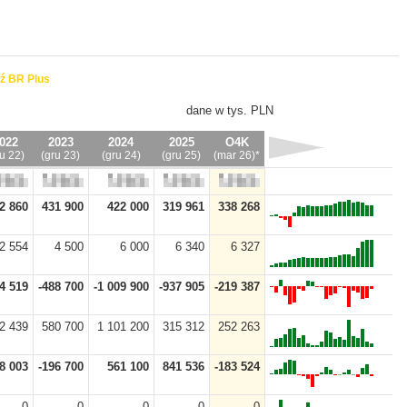
ź BR Plus
dane w tys. PLN
022
2023
2024
2025
O4K
ru 22)
(gru 23)
(gru 24)
(gru 25)
(mar 26)*
2 860
431 900
422 000
319 961
338 268
2 554
4 500
6 000
6 340
6 327
4 519
-488 700
-1 009 900
-937 905
-219 387
2 439
580 700
1 101 200
315 312
252 263
8 003
-196 700
561 100
841 536
-183 524
0
0
0
0
0