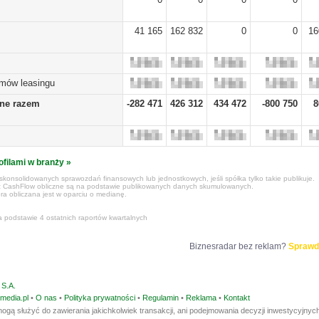
41 165
162 832
0
0
16
umów leasingu
żne razem
-282 471
426 312
434 472
-800 750
8
ofilami w branży »
konsolidowanych sprawozdań finansowych lub jednostkowych, jeśli spółka tylko takie publikuje.
z CashFlow obliczne są na podstawie publikowanych danych skumulowanych.
ra obliczana jest w oparciu o medianę.
a podstawie 4 ostatnich raportów kwartalnych
Biznesradar bez reklam?
Sprawd
S.A.
media.pl
•
O nas
•
Polityka prywatności
•
Regulamin
•
Reklama
•
Kontakt
ogą służyć do zawierania jakichkolwiek transakcji, ani podejmowania decyzji inwestycyjnych