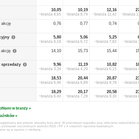
10,05
10,19
12,16
2
~branża
8,65
~branża
8,79
~branża
11,42
~branża
1
 akcję
0,76
0,77
0,74
cyjny
5,80
5,06
5,25
~branża
6,18
~branża
6,72
~branża
7,82
~branża
 akcję
14,10
15,73
15,44
1
 sprzedaży
9,96
11,19
10,82
1
~branża
3,34
~branża
4,29
~branża
6,15
~branża
18,53
20,44
20,87
2
~branża
6,46
~branża
6,89
~branża
9,78
~branża
18,29
20,17
20,58
2
~branża
6,40
~branża
7,29
~branża
9,30
~branża
ofilami w branży »
kaźników »
zględniany jest jedynie aktualny kurs akcji. W przeciwnym wypadku przy obliczaniu wskaźników uw
 podstawie urocznionych wartości RZiS i PP z 4 ostatnich raportów kwartalnych.
czane są w oparciu o medianę.