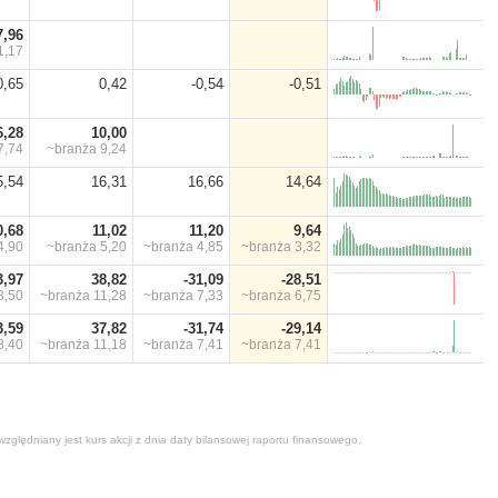
7,96
1,17
0,65
0,42
-0,54
-0,51
6,28
10,00
7,74
~branża
9,24
5,54
16,31
16,66
14,64
0,68
11,02
11,20
9,64
4,90
~branża
5,20
~branża
4,85
~branża
3,32
3,97
38,82
-31,09
-28,51
8,50
~branża
11,28
~branża
7,33
~branża
6,75
3,59
37,82
-31,74
-29,14
8,40
~branża
11,18
~branża
7,41
~branża
7,41
zględniany jest kurs akcji z dnia daty bilansowej raportu finansowego.