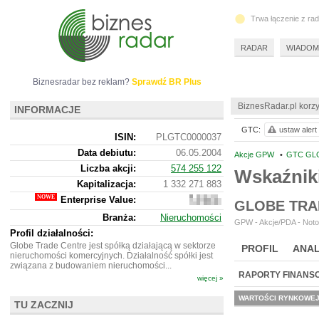
Trwa łączenie z ra
RADAR
WIADOM
Biznesradar bez reklam?
Sprawdź BR Plus
BiznesRadar.pl korzy
INFORMACJE
GTC:
ustaw alert
ISIN:
PLGTC0000037
Data debiutu:
06.05.2004
Akcje GPW
•
GTC GL
Liczba akcji:
574 255 122
Wskaźnik
Kapitalizacja:
1 332 271 883
Enterprise Value:
8
GLOBE TRA
300
Branża:
Nieruchomości
402
GPW - Akcje/PDA - Noto
183
Profil działalności:
Globe Trade Centre jest spółką działającą w sektorze
PROFIL
ANAL
nieruchomości komercyjnych. Działalność spółki jest
związana z budowaniem nieruchomości...
RAPORTY FINANS
więcej »
WARTOŚCI RYNKOWE
TU ZACZNIJ