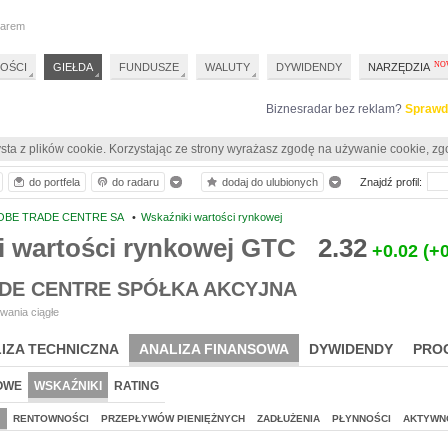
darem
OŚCI
GIEŁDA
FUNDUSZE
WALUTY
DYWIDENDY
NARZĘDZIA
Biznesradar bez reklam?
Sprawd
sta z plików cookie. Korzystając ze strony wyrażasz zgodę na używanie cookie, zg
do portfela
do radaru
dodaj do ulubionych
Znajdź profil:
OBE TRADE CENTRE SA
•
Wskaźniki wartości rynkowej
i wartości rynkowej GTC
2.32
+0.02
(+
DE CENTRE SPÓŁKA AKCYJNA
wania ciągłe
IZA TECHNICZNA
ANALIZA FINANSOWA
DYWIDENDY
PRO
OWE
WSKAŹNIKI
RATING
J
RENTOWNOŚCI
PRZEPŁYWÓW PIENIĘŻNYCH
ZADŁUŻENIA
PŁYNNOŚCI
AKTYWN