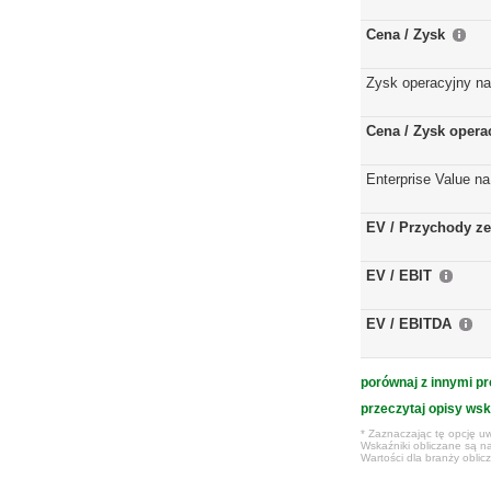
Cena / Zysk
Zysk operacyjny na
Cena / Zysk opera
Enterprise Value na
EV / Przychody ze
EV / EBIT
EV / EBITDA
porównaj z innymi pr
przeczytaj opisy ws
* Zaznaczając tę opcję uw
Wskaźniki obliczane są na
Wartości dla branży obli