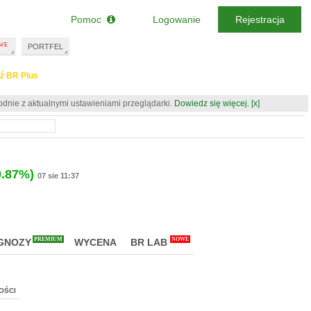
Pomoc
Logowanie
Rejestracja
PORTFEL
ź BR Plus
odnie z aktualnymi ustawieniami przeglądarki.
Dowiedz się więcej.
[x]
0.87%)
07 sie 11:37
PREMIUM
NOWE
GNOZY
WYCENA
BR LAB
OŚCI