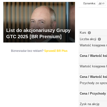
Dynamika:
r/r
List do akcjonariuszy Grupy
Kurs
GTC 2025 [BR Premium]
Liczba akcji
Wartość księgowa 
Biznesradar bez reklam?
Sprawdź BR Plus
Cena / Wartość k
Wartość księgowa 
Cena / Wartość k
Przychody ze sprz
Cena / Przychody 
Zysk na akcję