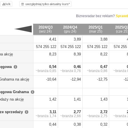
k/k
uwzględniaj tylko aktualny kurs*
Biznesradar bez reklam?
Sprawd
2024/Q3
2024/Q4
2025/Q1
2025/Q
(wrz 24)
(gru 24)
(mar 25)
(cze 25
4,41
3,89
3,88
574 255 122
574 255 122
574 255 122
574 255
na akcję
8,23
8,39
8,22
sięgowa
0,54
0,46
0,47
~branża
0,85
~branża
0,76
~branża
0,86
~branża
Grahama na akcję
-10,64
-12,94
-12,75
-1
sięgowa Grahama
edaży na akcję
1,42
1,41
1,43
ze sprzedaży
3,11
2,77
2,72
~branża
1,74
~branża
2,66
~branża
2,75
~branża
0,44
0,38
0,32