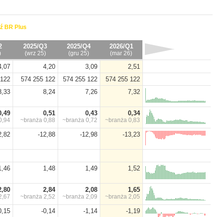
ź BR Plus
2
2025/Q3
2025/Q4
2026/Q1
)
(wrz 25)
(gru 25)
(mar 26)
4,07
4,20
3,09
2,51
 122
574 255 122
574 255 122
574 255 122
8,33
8,24
7,26
7,32
0,49
0,51
0,43
0,34
0,94
~branża
0,88
~branża
0,72
~branża
0,83
2,82
-12,88
-12,98
-13,23
1,46
1,48
1,49
1,52
2,80
2,84
2,08
1,65
2,67
~branża
2,52
~branża
2,09
~branża
2,05
0,15
-0,14
-1,14
-1,19