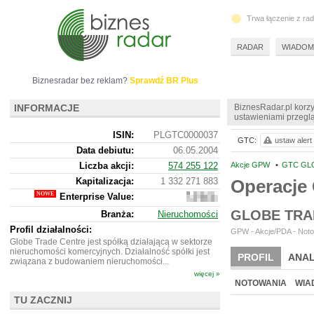
Trwa łączenie z ra
RADAR
WIADOM
Biznesradar bez reklam?
Sprawdź BR Plus
INFORMACJE
BiznesRadar.pl korzy
ustawieniami przeglą
ISIN:
PLGTC0000037
GTC:
ustaw alert
Data debiutu:
06.05.2004
Liczba akcji:
574 255 122
Akcje GPW
•
GTC GL
Kapitalizacja:
1 332 271 883
Operacje
Enterprise Value:
8
300
GLOBE TRA
Branża:
Nieruchomości
402
183
Profil działalności:
GPW - Akcje/PDA - Noto
Globe Trade Centre jest spółką działającą w sektorze
nieruchomości komercyjnych. Działalność spółki jest
PROFIL
ANAL
związana z budowaniem nieruchomości...
więcej »
WYCENA
BR 
NOTOWANIA
WIA
TU ZACZNIJ
ARCHIWUM NOTO