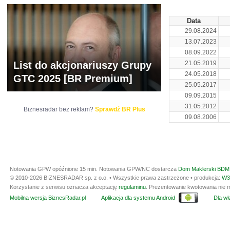
Data
29.08.2024
13.07.2023
08.09.2022
List do akcjonariuszy Grupy
21.05.2019
24.05.2018
GTC 2025 [BR Premium]
25.05.2017
09.09.2015
31.05.2012
Biznesradar bez reklam?
Sprawdź BR Plus
09.08.2006
Notowania GPW opóźnione 15 min.
Notowania GPW/NC dostarcza
Dom Maklerski BDM 
© 2010-2026 BIZNESRADAR sp. z o.o. • Wszystkie prawa zastrzeżone • produkcja:
W3
Korzystanie z serwisu oznacza akceptację
regulaminu
. Prezentowanie kwotowania nie m
Mobilna wersja BiznesRadar.pl
Aplikacja dla systemu Android
Dla wła