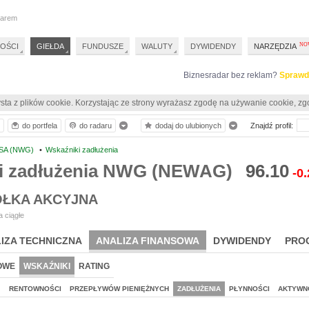
darem
OŚCI
GIEŁDA
FUNDUSZE
WALUTY
DYWIDENDY
NARZĘDZIA
Biznesradar bez reklam?
Sprawd
sta z plików cookie. Korzystając ze strony wyrażasz zgodę na używanie cookie, zg
do portfela
do radaru
dodaj do ulubionych
Znajdź profil:
SA (NWG)
•
Wskaźniki zadłużenia
i zadłużenia NWG (NEWAG)
96.10
-0
ŁKA AKCYJNA
 ciągłe
IZA TECHNICZNA
ANALIZA FINANSOWA
DYWIDENDY
PRO
OWE
WSKAŹNIKI
RATING
J
RENTOWNOŚCI
PRZEPŁYWÓW PIENIĘŻNYCH
ZADŁUŻENIA
PŁYNNOŚCI
AKTYWN