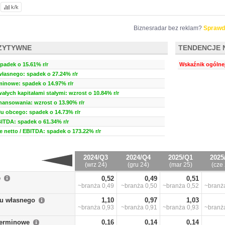
k/k
Biznesradar bez reklam?
Sprawd
ZYTYWNE
TENDENCJE 
padek o 15.61% r/r
Wskaźnik ogólnej
własnego: spadek o 27.24% r/r
minowe: spadek o 14.97% r/r
ałych kapitałami stałymi: wzrost o 10.84% r/r
inansowania: wzrost o 13.90% r/r
u obcego: spadek o 14.73% r/r
BITDA: spadek o 61.34% r/r
 netto / EBITDA: spadek o 173.22% r/r
2024/Q3
2024/Q4
2025/Q1
2025
(wrz 24)
(gru 24)
(mar 25)
(cze 
e
0,52
0,49
0,51
~branża
0,49
~branża
0,50
~branża
0,52
~bran
łu własnego
1,10
0,97
1,03
~branża
0,93
~branża
0,91
~branża
0,93
~bran
terminowe
0,16
0,14
0,14