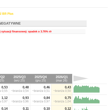
ź BR Plus
NEGATYWNE
 sytuacji finansowej: spadek o 3.76% r/r
/Q2
2025/Q3
2025/Q4
2026/Q1
25)
(wrz 25)
(gru 25)
(mar 26)
0,53
0,48
0,46
0,43
ża
0,55
~branża
0,54
~branża
0,51
~branża
0,50
1,12
0,93
0,84
0,75
ża
0,97
~branża
0,96
~branża
0,97
~branża
1,04
0,14
0,11
0,10
0,12