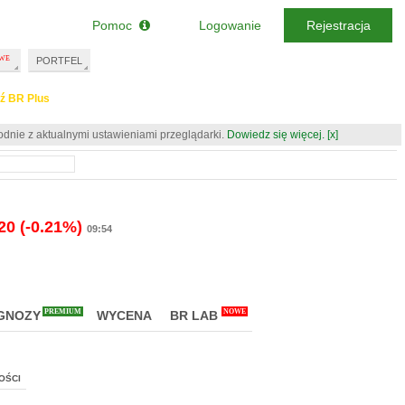
Pomoc
Logowanie
Rejestracja
PORTFEL
ź BR Plus
odnie z aktualnymi ustawieniami przeglądarki.
Dowiedz się więcej.
[x]
.20
(-0.21%)
09:54
PREMIUM
NOWE
GNOZY
WYCENA
BR LAB
OŚCI