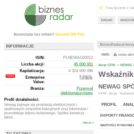
Trwa łączenie z ra
RADAR
WIADOM
Biznesradar bez reklam?
Sprawdź BR Plus
BiznesRadar.pl korzy
INFORMACJE
NWG:
ustaw alert
ISIN:
PLNEWAG00012
Liczba akcji:
45 000 001
Akcje GPW
•
NEWAG 
Kapitalizacja:
4 324 500 096
Wskaźnik
Enterprise
4
Value:
077
NEWAG SPÓ
660
Branża:
Przemysł
096
elektromaszynowy
GPW - Akcje - Notowania
Profil działalności:
PROFIL
ANAL
Newag zajmuje się produkcją elektrycznych i
spalinowych zespołów trakcyjnych oraz lokomotyw i
pozostałego taboru kolejowego. Spółka świadczy
RAPORTY FINANS
także...
więcej »
WARTOŚCI RYNKOWE
TU ZACZNIJ