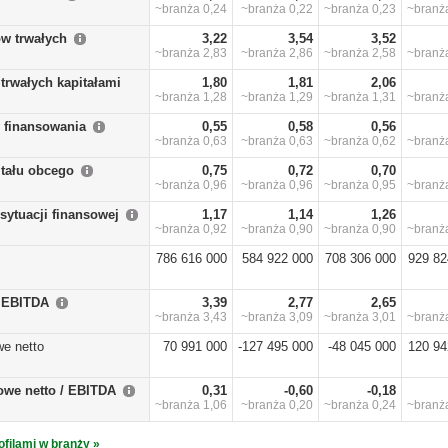
~branża
0,24
~branża
0,22
~branża
0,23
~bran
w trwałych
3,22
3,54
3,52
~branża
2,83
~branża
2,86
~branża
2,58
~bran
trwałych kapitałami
1,80
1,81
2,06
~branża
1,28
~branża
1,29
~branża
1,31
~bran
y finansowania
0,55
0,58
0,56
~branża
0,63
~branża
0,63
~branża
0,62
~bran
itału obcego
0,75
0,72
0,70
~branża
0,96
~branża
0,96
~branża
0,95
~bran
sytuacji finansowej
1,17
1,14
1,26
~branża
0,92
~branża
0,90
~branża
0,90
~bran
786 616 000
584 922 000
708 306 000
929 82
/ EBITDA
3,39
2,77
2,65
~branża
3,43
~branża
3,09
~branża
3,01
~bran
we netto
70 991 000
-127 495 000
-48 045 000
120 94
owe netto / EBITDA
0,31
-0,60
-0,18
~branża
1,06
~branża
0,20
~branża
0,24
~bran
ofilami w branży »