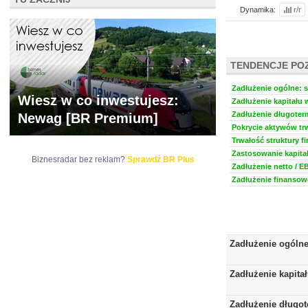
Dynamika:
r/r
TENDENCJE PO
Zadłużenie ogólne: s
Wiesz w co inwestujesz:
Zadłużenie kapitału 
Zadłużenie długoter
Newag [BR Premium]
Pokrycie aktywów trw
Trwałość struktury f
Zastosowanie kapitał
Biznesradar bez reklam?
Sprawdź BR Plus
Zadłużenie netto / E
Zadłużenie finansowe
Zadłużenie ogóln
Zadłużenie kapita
Zadłużenie długo