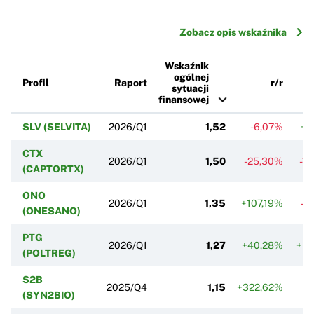
Zobacz opis wskaźnika
Wskaźnik
ogólnej
Profil
Raport
r/r
sytuacji
finansowej
SLV (SELVITA)
2026/Q1
1,52
-6,07%
+1
CTX
2026/Q1
1,50
-25,30%
-1
(CAPTORTX)
ONO
2026/Q1
1,35
+107,19%
-3
(ONESANO)
PTG
2026/Q1
1,27
+40,28%
+15
(POLTREG)
S2B
2025/Q4
1,15
+322,62%
(SYN2BIO)