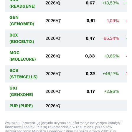
2026/Q1
0,67
+13,53%
+15
(READGENE)
GEN
2026/Q1
0,61
-1,09%
-25
(GENOMED)
BCX
2026/Q1
0,47
-65,34%
+3
(BIOCELTIX)
MOC
2026/Q1
0,33
+0,66%
-2
(MOLECURE)
SCS
2026/Q1
0,22
+46,17%
-16
(STEMCELLS)
GX1
2026/Q1
0,17
+2,96%
-
(GENXONE)
PUR (PURE)
2026/Q1
Wskaźniki prezentują jedynie użyteczne informacje dotyczące kondycji
finansowej spółek i nie są rekomendacją w rozumieniu przepisów
Rozporządzenia Ministra Finansów z dnia 19 października 2005 r. w