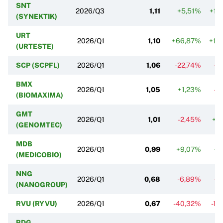
SNT
2026/Q3
1,11
+5,51%
+14
(SYNEKTIK)
URT
2026/Q1
1,10
+66,87%
+10
(URTESTE)
SCP (SCPFL)
2026/Q1
1,06
-22,74%
-4
BMX
2026/Q1
1,05
+1,23%
-0
(BIOMAXIMA)
GMT
2026/Q1
1,01
-2,45%
+0
(GENOMTEC)
MDB
2026/Q1
0,99
+9,07%
+7
(MEDICOBIO)
NNG
2026/Q1
0,68
-6,89%
-2
(NANOGROUP)
RVU (RYVU)
2026/Q1
0,67
-40,32%
-13
RDG