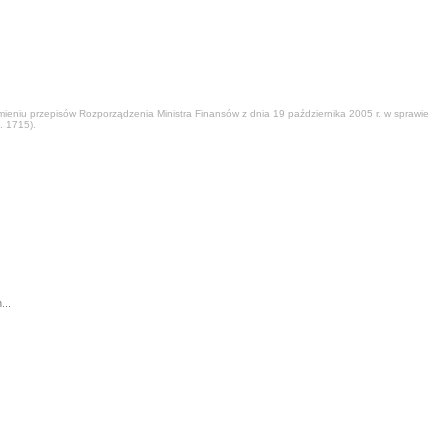
eniu przepisów Rozporządzenia Ministra Finansów z dnia 19 października 2005 r. w sprawie
. 1715).
...