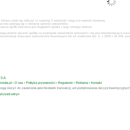
 którym udało się obliczyć co najmniej 3 wskaźniki i mają one wartość dodatnią.
tycznej opierają się o medianę wartości wskaźników.
awcza spółki obliczana jest względem spółek z tego samego sektora.
ga jedynie wycenić spółkę na podstawie wskaźników rynkowych i nie jest rekomendacją w rozumi
ekomendacje dotyczące instrumentów finansowych lub ich emitentów (Dz. U. z 2005 r. Nr 206, poz
S.A.
media.pl
•
O nas
•
Polityka prywatności
•
Regulamin
•
Reklama
•
Kontakt
ogą służyć do zawierania jakichkolwiek transakcji, ani podejmowania decyzji inwestycyjnych
ścicieli witryn