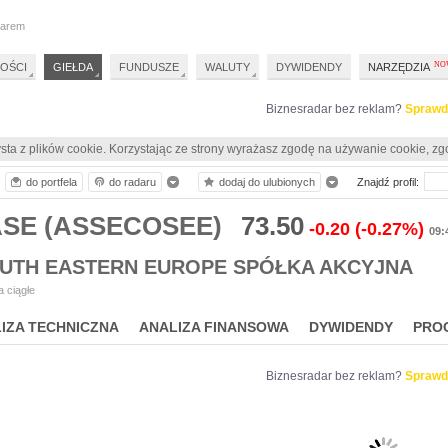
darem
OŚCI
GIEŁDA
FUNDUSZE
WALUTY
DYWIDENDY
NARZĘDZIA
Biznesradar bez reklam?
Sprawd
sta z plików cookie. Korzystając ze strony wyrażasz zgodę na używanie cookie, zg
do portfela
do radaru
dodaj do ulubionych
Znajdź profil:
ASE (ASSECOSEE)
73.50
-0.20
(-0.27%)
09:
UTH EASTERN EUROPE SPÓŁKA AKCYJNA
 ciągłe
IZA TECHNICZNA
ANALIZA FINANSOWA
DYWIDENDY
PRO
Biznesradar bez reklam?
Sprawd