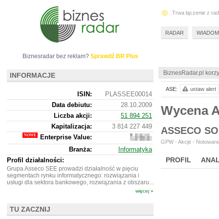
Trwa łączenie z ra
RADAR
WIADOM
Biznesradar bez reklam?
Sprawdź BR Plus
BiznesRadar.pl korzy
INFORMACJE
ASE:
ustaw alert
ISIN:
PLASSEE00014
Data debiutu:
28.10.2009
Wycena 
Liczba akcji:
51 894 251
Kapitalizacja:
3 814 227 449
ASSECO SO
Enterprise Value:
3
GPW - Akcje - Notowania
748
Branża:
Informatyka
223
449
PROFIL
ANAL
Profil działalności:
Grupa Asseco SEE prowadzi działalność w pięciu
segmentach rynku informatycznego: rozwiązania i
usługi dla sektora bankowego, rozwiązania z obszaru...
więcej »
TU ZACZNIJ