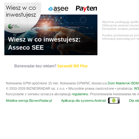
Wycenie podlegają spółki,
Obliczenia wartości teore
Domyślnie analiza porówn
Analiza porównawcza poma
Wiesz w co inwestujesz:
informacji stanowiących r
Asseco SEE
Biznesradar bez reklam?
Sprawdź BR Plus
Notowania GPW opóźnione 15 min.
Notowania GPW/NC dostarcza
Dom Maklerski BDM 
© 2010-2026 BIZNESRADAR sp. z o.o. • Wszystkie prawa zastrzeżone • produkcja:
W3
Korzystanie z serwisu oznacza akceptację
regulaminu
. Prezentowanie kwotowania nie m
Mobilna wersja BiznesRadar.pl
Aplikacja dla systemu Android
Dla wła