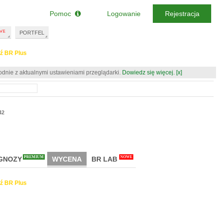
Pomoc
Logowanie
Rejestracja
PORTFEL
ź BR Plus
odnie z aktualnymi ustawieniami przeglądarki.
Dowiedz się więcej.
[x]
42
PREMIUM
NOWE
GNOZY
WYCENA
BR LAB
ź BR Plus