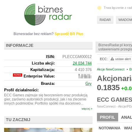
Trwa łączenie z ra
RADAR
WIADOM
Biznesradar bez reklam?
Sprawdź BR Plus
INFORMACJE
BiznesRadar.pl korzy
ustawieniami przeglą
ISIN:
PLECCGM00012
ECC:
ustaw alert
Liczba akcji:
24 034 744
Kapitalizacja:
4 410 376
Akcje NewConnect
•
E
Enterprise Value:
Akcjonar
4
375
Branża:
Gry
376
0.1835
+0.
Profil działalności:
ECC Games zajmuje się tworzeniem oraz produkcją
ECC GAMES
gier, zarówno autorskich produkcji, jak i na zlecenie
innych podmiotów. Portfolio spółki ma docelowo...
NewConnect - Akcje/PDA
więcej »
PROFIL
ANAL
TU ZACZNIJ
NOWE
BR LAB
NOTOWANIA
WIA