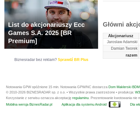
ARCHIWUM NOTO
Główni akcj
List do akcjonariuszy Ecc
Games S.A. 2025 [BR
Akcjonariusz
Premium]
Jaroslaw Adamski
Damian Tworek
razem
Biznesradar bez reklam?
Sprawdź BR Plus
Notowania GPW opóźnione 15 min.
Notowania GPW/NC dostarcza
Dom Maklerski BDM 
© 2010-2026 BIZNESRADAR sp. z o.o. • Wszystkie prawa zastrzeżone • produkcja:
W3
Korzystanie z serwisu oznacza akceptację
regulaminu
. Prezentowanie kwotowania nie m
Mobilna wersja BiznesRadar.pl
Aplikacja dla systemu Android
Dla wła