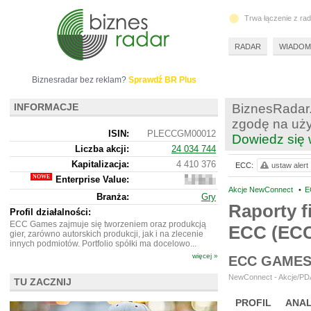
Trwa łączenie z ra
RADAR
WIADOM
Biznesradar bez reklam?
Sprawdź BR Plus
INFORMACJE
BiznesRadar.
zgodę na uży
ISIN:
PLECCGM00012
Dowiedz się 
Liczba akcji:
24 034 744
Kapitalizacja:
4 410 376
ECC:
ustaw alert
Enterprise Value:
4
375
Akcje NewConnect
•
E
Branża:
Gry
376
Raporty f
Profil działalności:
ECC Games zajmuje się tworzeniem oraz produkcją
ECC (EC
gier, zarówno autorskich produkcji, jak i na zlecenie
innych podmiotów. Portfolio spółki ma docelowo...
więcej »
ECC GAMES
NewConnect - Akcje/PDA
TU ZACZNIJ
PROFIL
ANAL