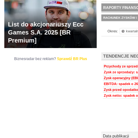
NOWE
BR LAB
RAPORTY FINANS
RACHUNEK ZYSKÓW I 
List do akcjonariuszy Ecc
Games S.A. 2025 [BR
Okres:
kwartal
Premium]
TENDENCJE NE
Biznesradar bez reklam?
Sprawdź BR Plus
Przychody ze sprzeda
Zysk ze sprzedaży: s
Zysk operacyjny (EBI
EBITDA: spadek o 26
Zysk przed opodatko
Zysk netto: spadek o
Data publikacji