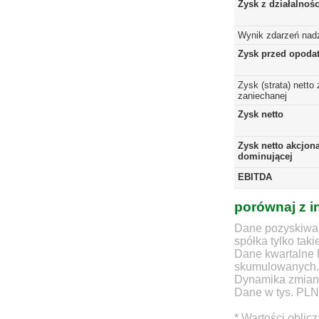
Zysk z działalnoś
Wynik zdarzeń nad
Zysk przed opoda
Zysk (strata) netto 
zaniechanej
Zysk netto
Zysk netto akcjona
dominującej
EBITDA
porównaj z i
Dane pozyskiwan
spółka tylko taki
Dane kwartalne 
skumulowanych.
Dynamika zmian d
Dane w tys. PLN
* Wartości oblic