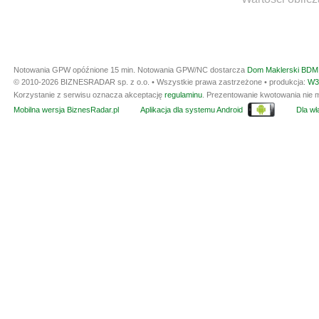
Notowania GPW opóźnione 15 min.
Notowania GPW/NC dostarcza
Dom Maklerski BDM 
© 2010-2026 BIZNESRADAR sp. z o.o. • Wszystkie prawa zastrzeżone • produkcja:
W3
Korzystanie z serwisu oznacza akceptację
regulaminu
. Prezentowanie kwotowania nie m
Mobilna wersja BiznesRadar.pl
Aplikacja dla systemu Android
Dla wła