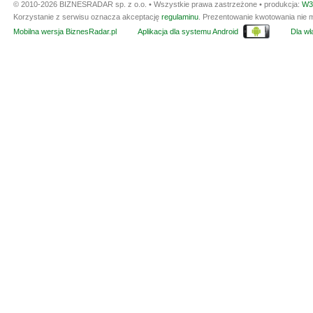
© 2010-2026 BIZNESRADAR sp. z o.o. • Wszystkie prawa zastrzeżone • produkcja:
W3
Korzystanie z serwisu oznacza akceptację
regulaminu
. Prezentowanie kwotowania nie m
Mobilna wersja BiznesRadar.pl
Aplikacja dla systemu Android
Dla wła