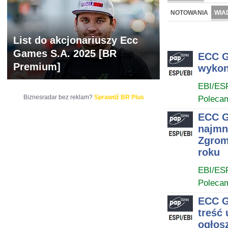
NOWE
BR LAB
NOTOWANIA
WIA
ARCHIWUM NOTO
List do akcjonariuszy Ecc
Games S.A. 2025 [BR
ECC G
Premium]
wykon
EBI/ES
Biznesradar bez reklam?
Sprawdź BR Plus
Poleca
ECC G
najmn
Zgrom
roku
EBI/ES
Poleca
ECC G
treść
ogłos