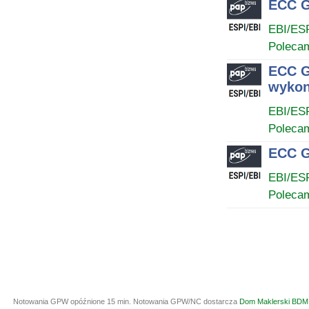
ECC G
EBI/ES
Poleca
ECC G
wykon
EBI/ES
Poleca
ECC G
EBI/ES
Poleca
Notowania GPW opóźnione 15 min.
Notowania GPW/NC dostarcza
Dom Maklerski BDM 