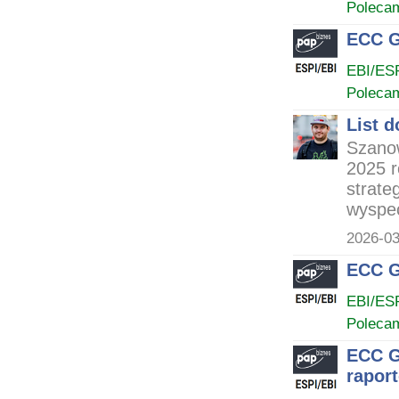
Poleca
ECC G
EBI/ES
Poleca
List 
Szanow
2025 r
strate
wyspec
2026-03
ECC G
EBI/ES
Poleca
ECC G
rapor