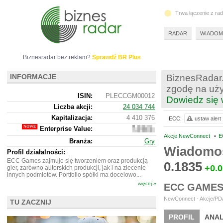
Trwa łączenie z ra
RADAR
WIADOM
Biznesradar bez reklam?
Sprawdź BR Plus
INFORMACJE
BiznesRadar.
zgodę na uży
ISIN:
PLECCGM00012
Dowiedz się 
Liczba akcji:
24 034 744
Kapitalizacja:
4 410 376
ECC:
ustaw alert
Enterprise Value:
4
375
Akcje NewConnect
•
E
Branża:
Gry
376
Wiadomo
Profil działalności:
ECC Games zajmuje się tworzeniem oraz produkcją
0.1835
+0.
gier, zarówno autorskich produkcji, jak i na zlecenie
innych podmiotów. Portfolio spółki ma docelowo...
więcej »
ECC GAMES
NewConnect - Akcje/PDA
TU ZACZNIJ
PROFIL
ANAL