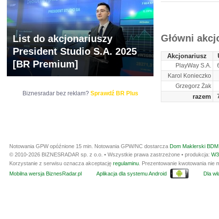
ARCHIWUM NOTO
Główni akcj
List do akcjonariuszy
President Studio S.A. 2025
Akcjonariusz
[BR Premium]
PlayWay S.A.
Karol Konieczko
Grzegorz Żak
Biznesradar bez reklam?
Sprawdź BR Plus
razem
Notowania GPW opóźnione 15 min.
Notowania GPW/NC dostarcza
Dom Maklerski BDM 
© 2010-2026 BIZNESRADAR sp. z o.o. • Wszystkie prawa zastrzeżone • produkcja:
W3
Korzystanie z serwisu oznacza akceptację
regulaminu
. Prezentowanie kwotowania nie m
Mobilna wersja BiznesRadar.pl
Aplikacja dla systemu Android
Dla wła