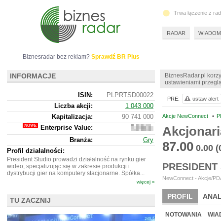
Trwa łączenie z ra
RADAR
WIADOM
Biznesradar bez reklam?
Sprawdź BR Plus
INFORMACJE
BiznesRadar.pl korzy
ustawieniami przeglą
ISIN:
PLPRTSD00022
PRE:
ustaw alert
Liczba akcji:
1 043 000
Kapitalizacja:
90 741 000
Akcje NewConnect
•
P
Enterprise Value:
Akcjonar
69
473
Branża:
Gry
000
87.00
0.00
(
Profil działalności:
President Studio prowadzi działalność na rynku gier
PRESIDENT
wideo, specjalizując się w zakresie produkcji i
dystrybucji gier na komputery stacjonarne. Spółka...
NewConnect - Akcje/PDA
więcej »
PROFIL
ANAL
TU ZACZNIJ
NOWE
BR LAB
NOTOWANIA
WIA