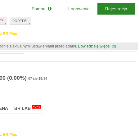
Pomoc
Logowanie
Rejestracja
PORTFEL
ź BR Plus
odnie z aktualnymi ustawieniami przeglądarki.
Dowiedz się więcej.
[x]
.00
(0.00%)
07 sie 15:34
NOWE
ENA
BR LAB
ź BR Plus