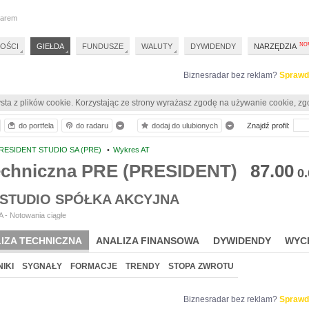
darem
OŚCI
GIEŁDA
FUNDUSZE
WALUTY
DYWIDENDY
NARZĘDZIA
Biznesradar bez reklam?
Sprawd
sta z plików cookie. Korzystając ze strony wyrażasz zgodę na używanie cookie, zg
do portfela
do radaru
dodaj do ulubionych
Znajdź profil:
RESIDENT STUDIO SA (PRE)
•
Wykres AT
techniczna PRE (PRESIDENT)
87.00
0
 STUDIO SPÓŁKA AKCYJNA
 - Notowania ciągłe
IZA TECHNICZNA
ANALIZA FINANSOWA
DYWIDENDY
WYC
IKI
SYGNAŁY
FORMACJE
TRENDY
STOPA ZWROTU
Biznesradar bez reklam?
Sprawd