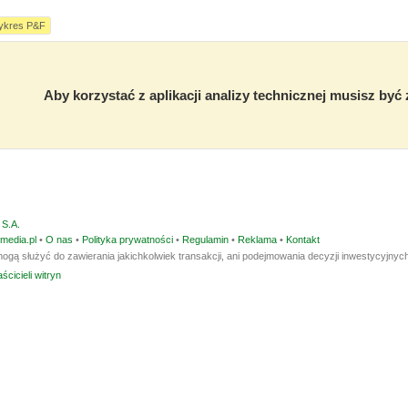
ykres P&F
Aby korzystać z aplikacji analizy technicznej musisz by
S.A.
media.pl
•
O nas
•
Polityka prywatności
•
Regulamin
•
Reklama
•
Kontakt
ogą służyć do zawierania jakichkolwiek transakcji, ani podejmowania decyzji inwestycyjnych
ścicieli witryn