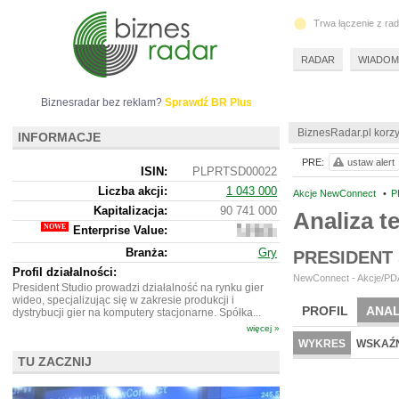
Trwa łączenie z ra
RADAR
WIADOM
Biznesradar bez reklam?
Sprawdź BR Plus
BiznesRadar.pl korzy
INFORMACJE
PRE:
ustaw alert
ISIN:
PLPRTSD00022
Liczba akcji:
1 043 000
Akcje NewConnect
•
P
Kapitalizacja:
90 741 000
Analiza 
Enterprise Value:
69
473
Branża:
Gry
PRESIDENT
000
Profil działalności:
NewConnect - Akcje/PDA
President Studio prowadzi działalność na rynku gier
wideo, specjalizując się w zakresie produkcji i
PROFIL
ANAL
dystrybucji gier na komputery stacjonarne. Spółka...
więcej »
WYKRES
WSKAŹN
TU ZACZNIJ