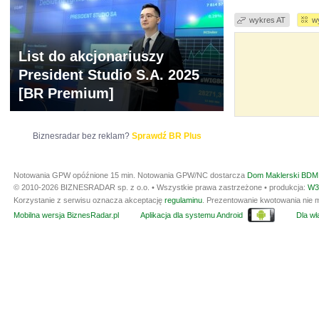
wykres AT
w
List do akcjonariuszy
President Studio S.A. 2025
[BR Premium]
Biznesradar bez reklam?
Sprawdź BR Plus
Notowania GPW opóźnione 15 min.
Notowania GPW/NC dostarcza
Dom Maklerski BDM 
© 2010-2026 BIZNESRADAR sp. z o.o. • Wszystkie prawa zastrzeżone • produkcja:
W3
Korzystanie z serwisu oznacza akceptację
regulaminu
. Prezentowanie kwotowania nie m
Mobilna wersja BiznesRadar.pl
Aplikacja dla systemu Android
Dla wła