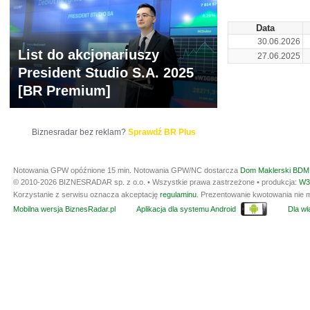
Data
30.06.2026
List do akcjonariuszy
27.06.2025
President Studio S.A. 2025
[BR Premium]
Biznesradar bez reklam?
Sprawdź BR Plus
Notowania GPW opóźnione 15 min.
Notowania GPW/NC dostarcza
Dom Maklerski BDM 
© 2010-2026 BIZNESRADAR sp. z o.o. • Wszystkie prawa zastrzeżone • produkcja:
W3
Korzystanie z serwisu oznacza akceptację
regulaminu
. Prezentowanie kwotowania nie m
Mobilna wersja BiznesRadar.pl
Aplikacja dla systemu Android
Dla wła