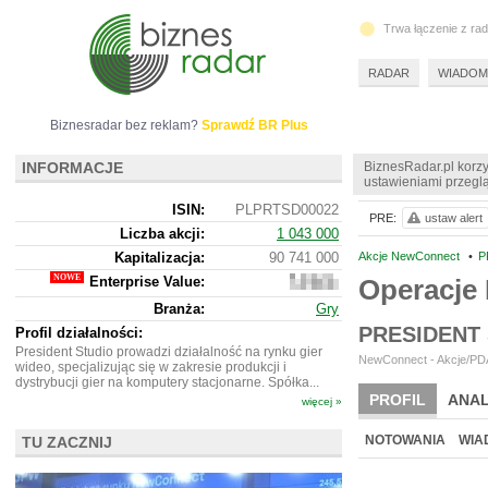
Trwa łączenie z ra
RADAR
WIADOM
Biznesradar bez reklam?
Sprawdź BR Plus
INFORMACJE
BiznesRadar.pl korzy
ustawieniami przeglą
ISIN:
PLPRTSD00022
PRE:
ustaw alert
Liczba akcji:
1 043 000
Kapitalizacja:
90 741 000
Akcje NewConnect
•
P
Enterprise Value:
Operacje
69
473
Branża:
Gry
000
PRESIDENT
Profil działalności:
President Studio prowadzi działalność na rynku gier
NewConnect - Akcje/PDA
wideo, specjalizując się w zakresie produkcji i
dystrybucji gier na komputery stacjonarne. Spółka...
PROFIL
ANAL
więcej »
NOWE
BR LAB
NOTOWANIA
WIA
TU ZACZNIJ
ARCHIWUM NOTO