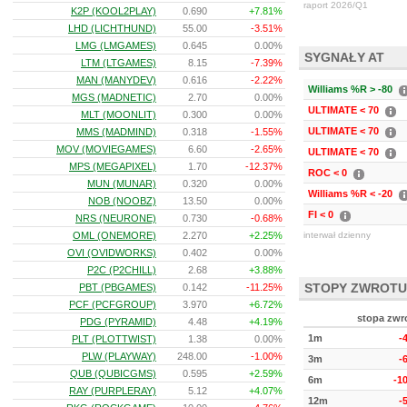
raport 2026/Q1
K2P (KOOL2PLAY)
0.690
+7.81%
LHD (LICHTHUND)
55.00
-3.51%
LMG (LMGAMES)
0.645
0.00%
SYGNAŁY AT
LTM (LTGAMES)
8.15
-7.39%
MAN (MANYDEV)
0.616
-2.22%
Williams %R > -80
MGS (MADNETIC)
2.70
0.00%
ULTIMATE < 70
MLT (MOONLIT)
0.300
0.00%
ULTIMATE < 70
MMS (MADMIND)
0.318
-1.55%
MOV (MOVIEGAMES)
6.60
-2.65%
ULTIMATE < 70
MPS (MEGAPIXEL)
1.70
-12.37%
ROC < 0
MUN (MUNAR)
0.320
0.00%
Williams %R < -20
NOB (NOOBZ)
13.50
0.00%
FI < 0
NRS (NEURONE)
0.730
-0.68%
OML (ONEMORE)
2.270
+2.25%
interwał dzienny
OVI (OVIDWORKS)
0.402
0.00%
P2C (P2CHILL)
2.68
+3.88%
STOPY ZWROTU
PBT (PBGAMES)
0.142
-11.25%
PCF (PCFGROUP)
3.970
+6.72%
stopa zwr
PDG (PYRAMID)
4.48
+4.19%
1m
-
PLT (PLOTTWIST)
1.38
0.00%
PLW (PLAYWAY)
248.00
-1.00%
3m
-
QUB (QUBICGMS)
0.595
+2.59%
6m
-1
RAY (PURPLERAY)
5.12
+4.07%
12m
-