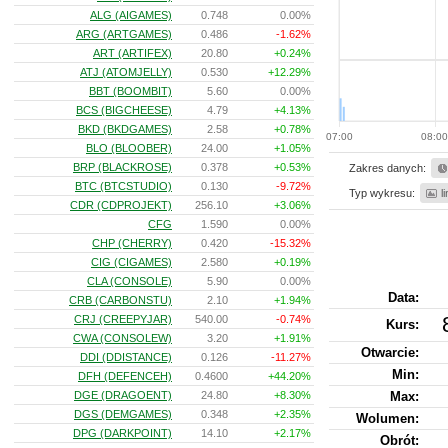
ALG (AIGAMES)
0.748
0.00%
ARG (ARTGAMES)
0.486
-1.62%
ART (ARTIFEX)
20.80
+0.24%
ATJ (ATOMJELLY)
0.530
+12.29%
BBT (BOOMBIT)
5.60
0.00%
BCS (BIGCHEESE)
4.79
+4.13%
BKD (BKDGAMES)
2.58
+0.78%
07:00
08:0
BLO (BLOOBER)
24.00
+1.05%
BRP (BLACKROSE)
0.378
+0.53%
Zakres danych:
BTC (BTCSTUDIO)
0.130
-9.72%
Typ wykresu:
l
CDR (CDPROJEKT)
256.10
+3.06%
CFG
1.590
0.00%
CHP (CHERRY)
0.420
-15.32%
CIG (CIGAMES)
2.580
+0.19%
CLA (CONSOLE)
5.90
0.00%
Data:
CRB (CARBONSTU)
2.10
+1.94%
CRJ (CREEPYJAR)
540.00
-0.74%
Kurs
:
CWA (CONSOLEW)
3.20
+1.91%
Otwarcie:
DDI (DDISTANCE)
0.126
-11.27%
Min:
DFH (DEFENCEH)
0.4600
+44.20%
DGE (DRAGOENT)
24.80
+8.30%
Max:
DGS (DEMGAMES)
0.348
+2.35%
Wolumen:
DPG (DARKPOINT)
14.10
+2.17%
Obrót: