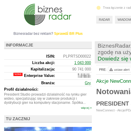
Trwa łączenie z ra
RADAR
WIADOM
Biznesradar bez reklam?
Sprawdź BR Plus
INFORMACJE
BiznesRadar.
zgodę na uży
ISIN:
PLPRTSD00022
Dowiedz się 
Liczba akcji:
1 043 000
Kapitalizacja:
90 741 000
PRE:
ustaw alert
Enterprise Value:
69
473
Akcje NewConn
Branża:
Gry
000
Profil działalności:
Notowani
President Studio prowadzi działalność na rynku gier
wideo, specjalizując się w zakresie produkcji i
PRESIDENT
dystrybucji gier na komputery stacjonarne. Spółka...
więcej »
NewConnect - Akcje/PDA
TU ZACZNIJ