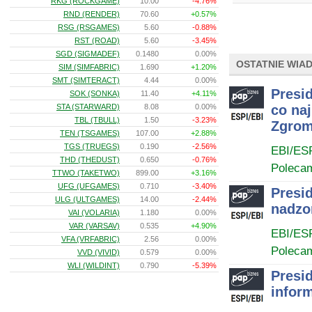
RKG (ROCKGAME)
10.00
-4.76%
RND (RENDER)
70.60
+0.57%
RSG (RSGAMES)
5.60
-0.88%
RST (ROAD)
5.60
-3.45%
SGD (SIGMADEF)
0.1480
0.00%
OSTATNIE WIA
SIM (SIMFABRIC)
1.690
+1.20%
SMT (SIMTERACT)
4.44
0.00%
Presid
SOK (SONKA)
11.40
+4.11%
STA (STARWARD)
8.08
0.00%
co na
TBL (TBULL)
1.50
-3.23%
Zgrom
TEN (TSGAMES)
107.00
+2.88%
TGS (TRUEGS)
0.190
-2.56%
EBI/ES
THD (THEDUST)
0.650
-0.76%
Poleca
TTWO (TAKETWO)
899.00
+3.16%
UFG (UFGAMES)
0.710
-3.40%
Presi
ULG (ULTGAMES)
14.00
-2.44%
nadzo
VAI (VOLARIA)
1.180
0.00%
VAR (VARSAV)
0.535
+4.90%
EBI/ES
VFA (VRFABRIC)
2.56
0.00%
Poleca
VVD (VIVID)
0.579
0.00%
WLI (WILDINT)
0.790
-5.39%
Presi
infor