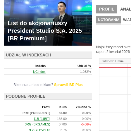
PROFIL
ANAL
NOWE
BR LAB
NOTOWANIA
WIA
List do akcjonariuszy
ARCHIWUM NOTO
President Studio S.A. 2025
[BR Premium]
Najbliższy raport okr
raport 2 kwartał
2026-
UDZIAŁ W INDEKSACH
interwał:
1 min.
Indeks
Udział %
NCIndex
1.032%
Biznesradar bez reklam?
Sprawdź BR Plus
PODOBNE PROFILE
Profil
Kurs
Zmiana %
PRE (PRESIDENT)
87.00
0.00%
11B (11BIT)
135.00
0.00%
3RG (3RGAMES)
0.700
-5.66%
7LV (7LEVELS)
5.75
0.00%