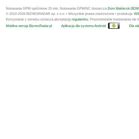
Notowania GPW opóźnione 15 min.
Notowania GPW/NC dostarcza
Dom Maklerski BDM 
© 2010-2026 BIZNESRADAR sp. z o.o. • Wszystkie prawa zastrzeżone • produkcja:
W3
Korzystanie z serwisu oznacza akceptację
regulaminu
. Prezentowanie kwotowania nie m
Mobilna wersja BiznesRadar.pl
Aplikacja dla systemu Android
Dla wła