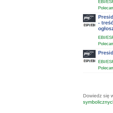
EBI/ES
Poleca
Presi
- tre
ogłos
EBI/ES
Poleca
Presid
EBI/ES
Poleca
Dowiedz się 
symbolicznyc