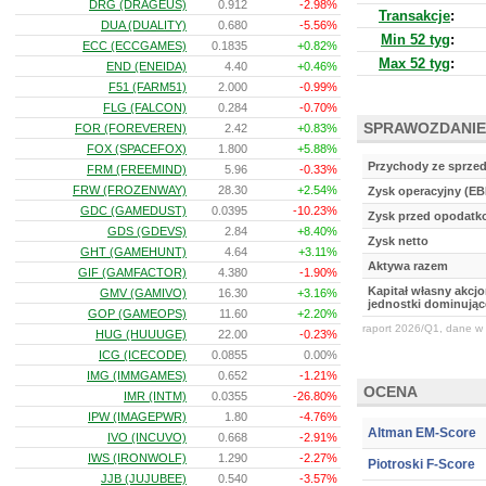
DRG (DRAGEUS)
0.912
-2.98%
Transakcje
:
DUA (DUALITY)
0.680
-5.56%
Min 52 tyg
:
ECC (ECCGAMES)
0.1835
+0.82%
Max 52 tyg
:
END (ENEIDA)
4.40
+0.46%
F51 (FARM51)
2.000
-0.99%
FLG (FALCON)
0.284
-0.70%
SPRAWOZDANIE
FOR (FOREVEREN)
2.42
+0.83%
FOX (SPACEFOX)
1.800
+5.88%
Przychody ze sprze
FRM (FREEMIND)
5.96
-0.33%
FRW (FROZENWAY)
28.30
+2.54%
Zysk operacyjny (EB
GDC (GAMEDUST)
0.0395
-10.23%
Zysk przed opodat
GDS (GDEVS)
2.84
+8.40%
Zysk netto
GHT (GAMEHUNT)
4.64
+3.11%
Aktywa razem
GIF (GAMFACTOR)
4.380
-1.90%
Kapitał własny akcj
GMV (GAMIVO)
16.30
+3.16%
jednostki dominując
GOP (GAMEOPS)
11.60
+2.20%
raport 2026/Q1, dane w 
HUG (HUUUGE)
22.00
-0.23%
ICG (ICECODE)
0.0855
0.00%
IMG (IMMGAMES)
0.652
-1.21%
OCENA
IMR (INTM)
0.0355
-26.80%
IPW (IMAGEPWR)
1.80
-4.76%
Altman EM-Score
IVO (INCUVO)
0.668
-2.91%
IWS (IRONWOLF)
1.290
-2.27%
Piotroski F-Score
JJB (JUJUBEE)
0.540
-3.57%