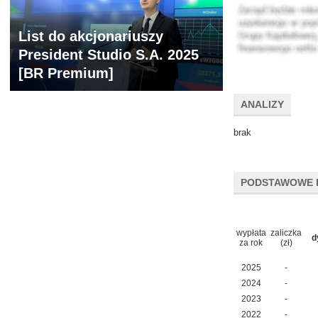
List do akcjonariuszy
President Studio S.A. 2025
[BR Premium]
ANALIZY
brak
PODSTAWOWE 
wypłata
zaliczka
d
za rok
(zł)
2025
-
2024
-
2023
-
2022
-