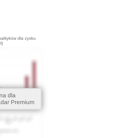
alityków dla zysku
ł)
na dla
adar Premium