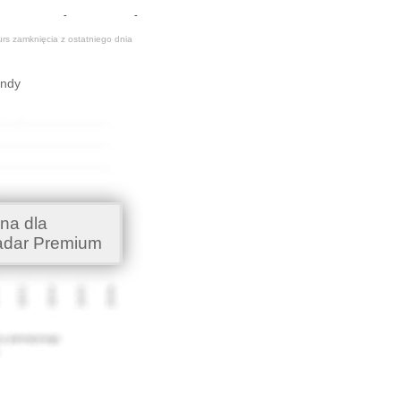
-
-
urs zamknięcia z ostatniego dnia
endy
na dla
adar Premium