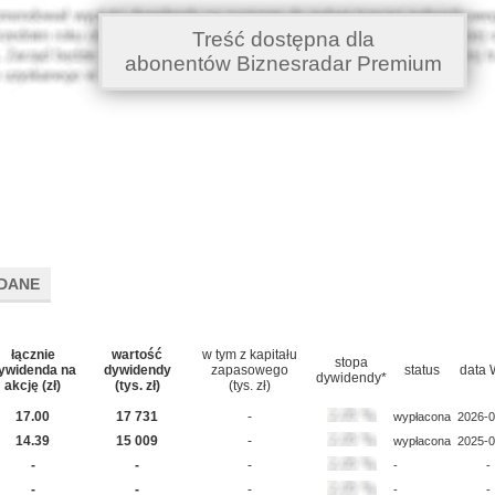
Treść dostępna dla
abonentów Biznesradar Premium
DANE
łącznie
wartość
w tym z kapitału
stopa
ywidenda na
dywidendy
zapasowego
status
data
dywidendy*
akcję (zł)
(tys. zł)
(tys. zł)
17.00
17 731
-
wypłacona
2026-0
14.39
15 009
-
wypłacona
2025-0
-
-
-
-
-
-
-
-
-
-