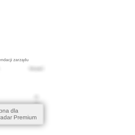
endacji zarządu
pna dla
radar Premium