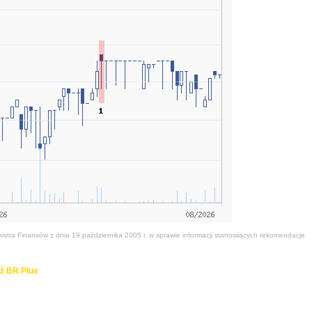
stra Finansów z dnia 19 października 2005 r. w sprawie informacji stanowiących rekomendacje
ź BR Plus