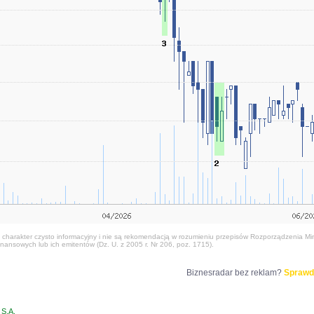
harakter czysto informacyjny i nie są rekomendacją w rozumieniu przepisów Rozporządzenia Mini
nansowych lub ich emitentów (Dz. U. z 2005 r. Nr 206, poz. 1715).
Biznesradar bez reklam?
Sprawd
S.A.