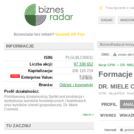
Trwa łączenie z ra
RADAR
WIADOM
Biznesradar bez reklam?
Sprawdź BR Plus
BiznesRadar.pl korzy
INFORMACJE
DMG:
ustaw alert
ISIN:
PLGLBLC00011
Liczba akcji:
87 338 652
Akcje GPW
•
DR. MIE
Kapitalizacja:
206 119 219
Formacje
Enterprise Value:
266
847
Branża:
Odzież i kosmetyki
DR. MIELE
219
Profil działalności:
GPW - Akcje/PDA - Noto
Podstawową działalnością Spółki jest produkcja i
dystrybucja wyrobów kosmetycznych i toaletowych
PROFIL
ANAL
oraz wyrobów chemii gospodarczej. Dr. Miele
Cosmed...
więcej »
WYKRES
WSKAŹN
TU ZACZNIJ
Interwał:
godzi