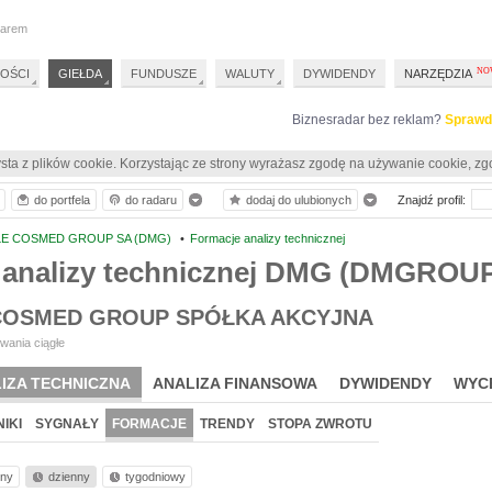
darem
OŚCI
GIEŁDA
FUNDUSZE
WALUTY
DYWIDENDY
NARZĘDZIA
Biznesradar bez reklam?
Sprawd
sta z plików cookie. Korzystając ze strony wyrażasz zgodę na używanie cookie, zg
do portfela
do radaru
dodaj do ulubionych
Znajdź profil:
LE COSMED GROUP SA (DMG)
•
Formacje analizy technicznej
 analizy technicznej DMG (DMGROU
 COSMED GROUP SPÓŁKA AKCYJNA
wania ciągłe
IZA TECHNICZNA
ANALIZA FINANSOWA
DYWIDENDY
WYC
IKI
SYGNAŁY
FORMACJE
TRENDY
STOPA ZWROTU
nny
dzienny
tygodniowy