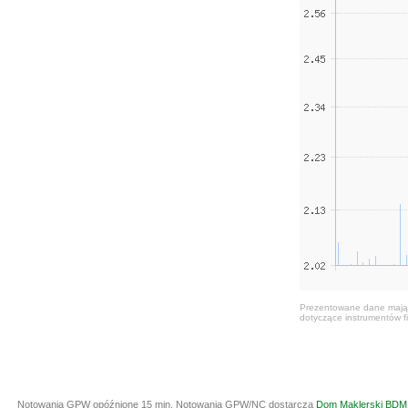
Prezentowane dane mają c
dotyczące instrumentów fi
Notowania GPW opóźnione 15 min.
Notowania GPW/NC dostarcza
Dom Maklerski BDM 