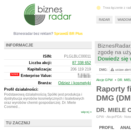
Trwa łączenie z ra
RADAR
WIADOM
Biznesradar bez reklam?
Sprawdź BR Plus
INFORMACJE
BiznesRadar.
zgodę na uży
ISIN:
PLGLBLC00011
Dowiedz się 
Liczba akcji:
87 338 652
Kapitalizacja:
206 119 219
DMG:
ustaw alert
Enterprise Value:
266
847
Akcje GPW
•
DR. MIE
Branża:
Odzież i kosmetyki
219
Raporty f
Profil działalności:
Podstawową działalnością Spółki jest produkcja i
DMG (D
dystrybucja wyrobów kosmetycznych i toaletowych
oraz wyrobów chemii gospodarczej. Dr. Miele
Cosmed...
DR. MIELE
więcej »
GPW - Akcje/PDA - Noto
TU ZACZNIJ
PROFIL
ANAL