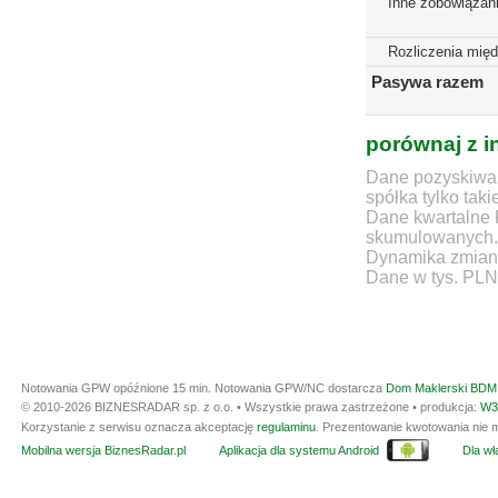
Inne zobowiązan
Rozliczenia mię
Pasywa razem
porównaj z i
Dane pozyskiwan
spółka tylko taki
Dane kwartalne 
skumulowanych.
Dynamika zmian d
Dane w tys. PLN
Notowania GPW opóźnione 15 min.
Notowania GPW/NC dostarcza
Dom Maklerski BDM 
© 2010-2026 BIZNESRADAR sp. z o.o. • Wszystkie prawa zastrzeżone • produkcja:
W3
Korzystanie z serwisu oznacza akceptację
regulaminu
. Prezentowanie kwotowania nie m
Mobilna wersja BiznesRadar.pl
Aplikacja dla systemu Android
Dla wła