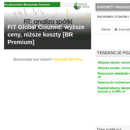
NOWE
BR LAB
RAPORTY FINANS
RACHUNEK ZYSKÓW I 
FiT Global Cosmed: wyższe
Okres:
kwartal
ceny, niższe koszty [BR
Premium]
TENDENCJE PO
Biznesradar bez reklam?
Sprawdź BR Plus
Aktywa razem: wzrost
Aktywa trwałe: wzros
Rzeczowe składniki 
r/r
Należności krótkoter
Kapitał własny akcjo
wzrost o 4.78% r/r
Data publikacji