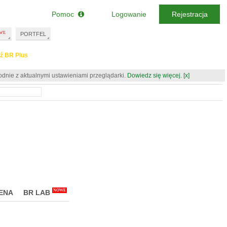
Pomoc
Logowanie
Rejestracja
PORTFEL
ź BR Plus
odnie z aktualnymi ustawieniami przeglądarki.
Dowiedz się więcej.
[x]
NOWE
ENA
BR LAB