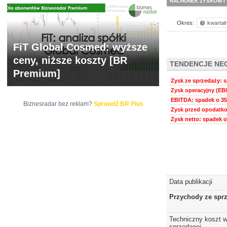
RACHUNEK ZYSKÓW I 
Okres:
kwartal
FiT Global Cosmed: wyższe
ceny, niższe koszty [BR
TENDENCJE NE
Premium]
Zysk ze sprzedaży: s
Zysk operacyjny (EBI
EBITDA: spadek o 35
Biznesradar bez reklam?
Sprawdź BR Plus
Zysk przed opodatko
Zysk netto: spadek o
Data publikacji
Przychody ze spr
Techniczny koszt w
sprzedanej