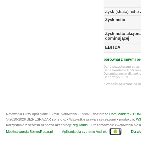
Zysk (strata) netto
Zysk netto
Zysk netto akcjona
dominującej
EBITDA
porównaj z innymi pr
Dane pozyskiwane są ze s
Dane kwartalne RZiS ora
Dynamika zmian dla sekto
Dane w tys. PLN
* Wartości obliczane są n
Notowania GPW opóźnione 15 min.
Notowania GPW/NC dostarcza
Dom Maklerski BDM 
© 2010-2026 BIZNESRADAR sp. z o.o. • Wszystkie prawa zastrzeżone • produkcja:
W3
Korzystanie z serwisu oznacza akceptację
regulaminu
. Prezentowanie kwotowania nie m
Mobilna wersja BiznesRadar.pl
Aplikacja dla systemu Android
Dla wła