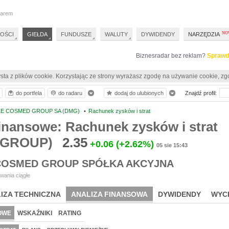
darem
OŚCI
GIEŁDA
FUNDUSZE
WALUTY
DYWIDENDY
NARZĘDZIA
Biznesradar bez reklam?
Sprawd
sta z plików cookie. Korzystając ze strony wyrażasz zgodę na używanie cookie, zg
do portfela
do radaru
dodaj do ulubionych
Znajdź profil:
LE COSMED GROUP SA (DMG)
•
Rachunek zysków i strat
inansowe: Rachunek zysków i strat
MGROUP)
2.35
+0.06
(+2.62%)
05 sie 15:43
 COSMED GROUP SPÓŁKA AKCYJNA
wania ciągłe
IZA TECHNICZNA
ANALIZA FINANSOWA
DYWIDENDY
WYC
OWE
WSKAŹNIKI
RATING