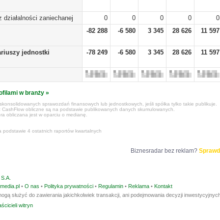
 z działalności zaniechanej
0
0
0
0
0
-82 288
-6 580
3 345
28 626
11 597
riuszy jednostki
-78 249
-6 580
3 345
28 626
11 597
ofilami w branży »
konsolidowanych sprawozdań finansowych lub jednostkowych, jeśli spółka tylko takie publikuje.
z CashFlow obliczne są na podstawie publikowanych danych skumulowanych.
ra obliczana jest w oparciu o medianę.
a podstawie 4 ostatnich raportów kwartalnych
Biznesradar bez reklam?
Sprawd
S.A.
media.pl
•
O nas
•
Polityka prywatności
•
Regulamin
•
Reklama
•
Kontakt
ogą służyć do zawierania jakichkolwiek transakcji, ani podejmowania decyzji inwestycyjnych
ścicieli witryn