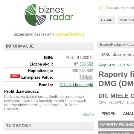
Trwa łączenie z ra
RADAR
WIADOM
Biznesradar bez reklam?
Sprawdź BR Plus
BiznesRadar.pl korzy
INFORMACJE
DMG:
ustaw alert
ISIN:
PLGLBLC00011
Liczba akcji:
87 338 652
Akcje GPW
•
DR. MIE
Kapitalizacja:
205 245 832
Raporty f
Enterprise Value:
265
DMG (D
973
Branża:
Odzież i kosmetyki
832
Profil działalności:
DR. MIELE
Podstawową działalnością Spółki jest produkcja i
dystrybucja wyrobów kosmetycznych i toaletowych
GPW - Akcje/PDA - Noto
oraz wyrobów chemii gospodarczej. Dr. Miele
Cosmed...
PROFIL
ANAL
więcej »
RAPORTY FINANS
TU ZACZNIJ