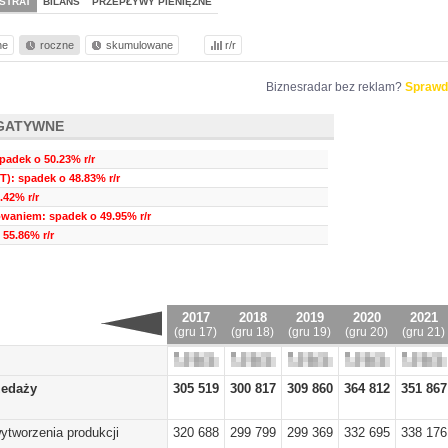
STRAT
BILANS
PRZEPŁYWY PIENIĘŻNE
ne
roczne
skumulowane
r/r
Biznesradar bez reklam?
Sprawd
GATYWNE
padek o 50.23% r/r
T): spadek o 48.83% r/r
.42% r/r
waniem: spadek o 49.95% r/r
 55.86% r/r
2017
2018
2019
2020
2021
(gru 17)
(gru 18)
(gru 19)
(gru 20)
(gru 21)
zedaży
305 519
300 817
309 860
364 812
351 867
ytworzenia produkcji
320 688
299 799
299 369
332 695
338 176