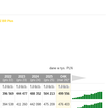
ź BR Plus
dane w tys. PLN
2022
2023
2024
2025
O4K
(gru 22)
(gru 23)
(gru 24)
(gru 25)
(mar 26)*
396 569
444 477
488 352
504 213
499 556
394 538
411 260
442 098
475 209
476 403