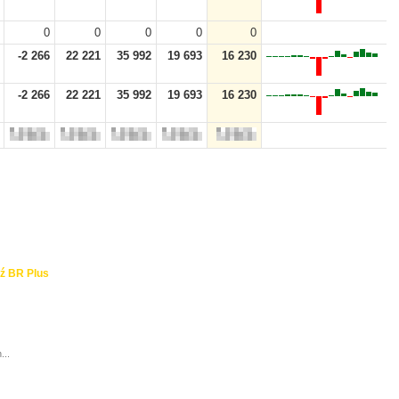
0
0
0
0
0
-2 266
22 221
35 992
19 693
16 230
-2 266
22 221
35 992
19 693
16 230
ź BR Plus
...