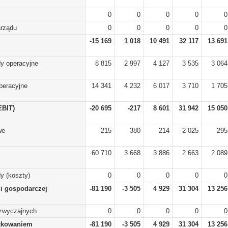
0
0
0
0
0
arządu
0
0
0
0
0
-15 169
1 018
10 491
32 117
13 691
y operacyjne
8 815
2 997
4 127
3 535
3 064
peracyjne
14 341
4 232
6 017
3 710
1 705
EBIT)
-20 695
-217
8 601
31 942
15 050
we
215
380
214
2 025
295
60 710
3 668
3 886
2 663
2 089
y (koszty)
0
0
0
0
0
ci gospodarczej
-81 190
-3 505
4 929
31 304
13 256
zwyczajnych
0
0
0
0
0
tkowaniem
-81 190
-3 505
4 929
31 304
13 256