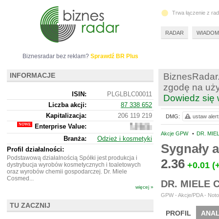
Trwa łączenie z ra
RADAR
WIADOM
Biznesradar bez reklam?
Sprawdź BR Plus
INFORMACJE
BiznesRadar.
zgodę na uży
ISIN:
PLGLBLC00011
Dowiedz się 
Liczba akcji:
87 338 652
Kapitalizacja:
206 119 219
DMG:
ustaw alert
Enterprise Value:
266
847
Akcje GPW
•
DR. MIE
Branża:
Odzież i kosmetyki
219
Sygnały 
Profil działalności:
Podstawową działalnością Spółki jest produkcja i
2.36
+0.01
(
dystrybucja wyrobów kosmetycznych i toaletowych
oraz wyrobów chemii gospodarczej. Dr. Miele
Cosmed...
DR. MIELE
więcej »
GPW - Akcje/PDA - Noto
TU ZACZNIJ
PROFIL
ANAL