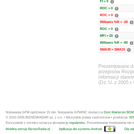
FI > 0
ROC > 0
ROC < 0
Williams %R < -20
ROC > 0
MFI > 20
Williams %R > -80
SMA30 > SMA15
Prezentowane da
przepisów Rozpo
informacji stan
(Dz. U. z 2005 r.
Notowania GPW opóźnione 15 min.
Notowania GPW/NC dostarcza
Dom Maklerski BDM 
© 2010-2026 BIZNESRADAR sp. z o.o. • Wszystkie prawa zastrzeżone • produkcja:
W3
Korzystanie z serwisu oznacza akceptację
regulaminu
. Prezentowanie kwotowania nie m
Mobilna wersja BiznesRadar.pl
Aplikacja dla systemu Android
Dla wła