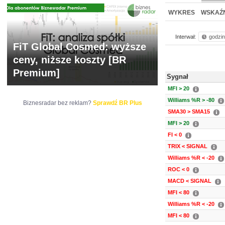
NOWE
BR LAB
WYKRES
WSKAŹN
Interwał:
godzi
FiT Global Cosmed: wyższe
ceny, niższe koszty [BR
Premium]
Sygnał
MFI > 20
Williams %R > -80
Biznesradar bez reklam?
Sprawdź BR Plus
SMA30 > SMA15
MFI > 20
FI < 0
TRIX < SIGNAL
Williams %R < -20
ROC < 0
MACD < SIGNAL
MFI < 80
Williams %R < -20
MFI < 80