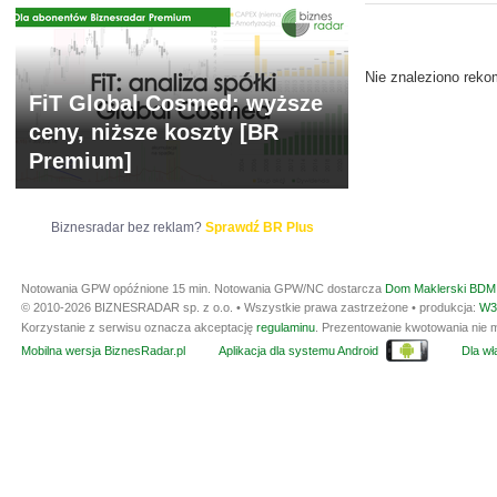
ARCHIWUM NOTO
Nie znaleziono reko
FiT Global Cosmed: wyższe
ceny, niższe koszty [BR
Premium]
Biznesradar bez reklam?
Sprawdź BR Plus
Notowania GPW opóźnione 15 min.
Notowania GPW/NC dostarcza
Dom Maklerski BDM 
© 2010-2026 BIZNESRADAR sp. z o.o. • Wszystkie prawa zastrzeżone • produkcja:
W3
Korzystanie z serwisu oznacza akceptację
regulaminu
. Prezentowanie kwotowania nie m
Mobilna wersja BiznesRadar.pl
Aplikacja dla systemu Android
Dla wła