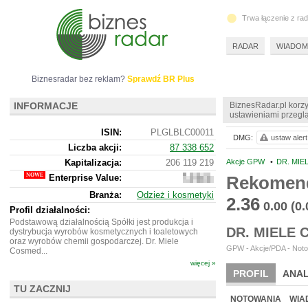
Trwa łączenie z ra
RADAR
WIADOM
Biznesradar bez reklam?
Sprawdź BR Plus
INFORMACJE
BiznesRadar.pl korzy
ustawieniami przeglą
ISIN:
PLGLBLC00011
DMG:
ustaw alert
Liczba akcji:
87 338 652
Kapitalizacja:
206 119 219
Akcje GPW
•
DR. MIE
Enterprise Value:
Rekomen
266
847
Branża:
Odzież i kosmetyki
219
2.36
0.00
(0
Profil działalności:
Podstawową działalnością Spółki jest produkcja i
DR. MIELE
dystrybucja wyrobów kosmetycznych i toaletowych
oraz wyrobów chemii gospodarczej. Dr. Miele
GPW - Akcje/PDA - Noto
Cosmed...
więcej »
PROFIL
ANAL
TU ZACZNIJ
NOWE
BR LAB
NOTOWANIA
WIA