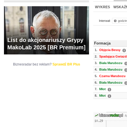
NOWE
BR LAB
WYKRES
WSKAŹN
Interwał:
godzi
List do akcjonariuszy Grypy
Formacja
MakoLab 2025 [BR Premium]
1.
Objęcia Bessy
2.
Spadająca Gwiazd
3.
Biała Marubozu
Biznesradar bez reklam?
Sprawdź BR Plus
4.
Biała Marubozu
5.
Czarna Marubozu
6.
Biała Marubozu
7.
Młot
8.
Młot