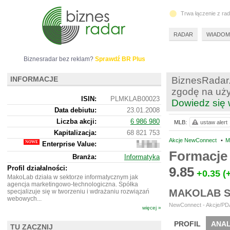
Trwa łączenie z ra
RADAR
WIADOM
Biznesradar bez reklam?
Sprawdź BR Plus
INFORMACJE
BiznesRadar.
zgodę na uży
ISIN:
PLMKLAB00023
Dowiedz się 
Data debiutu:
23.01.2008
Liczba akcji:
6 986 980
MLB:
ustaw alert
Kapitalizacja:
68 821 753
Akcje NewConnect
•
M
Enterprise Value:
43
676
Formacje
Branża:
Informatyka
753
Profil działalności:
9.85
+0.35
(
MakoLab działa w sektorze informatycznym jak
agencja marketingowo-technologiczna. Spółka
MAKOLAB S
specjalizuje się w tworzeniu i wdrażaniu rozwiązań
webowych...
NewConnect - Akcje/PDA
więcej »
PROFIL
ANAL
TU ZACZNIJ