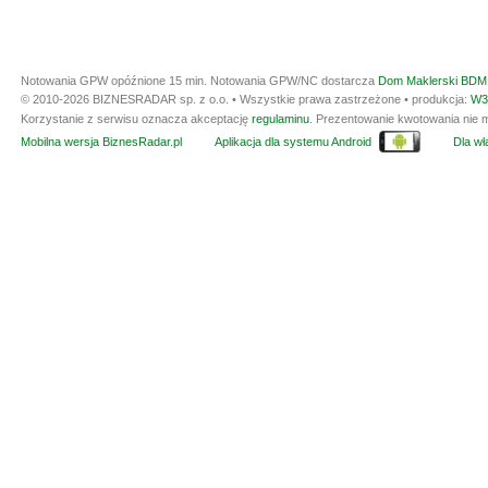
Notowania GPW opóźnione 15 min.
Notowania GPW/NC dostarcza
Dom Maklerski BDM 
© 2010-2026 BIZNESRADAR sp. z o.o. • Wszystkie prawa zastrzeżone • produkcja:
W3
Korzystanie z serwisu oznacza akceptację
regulaminu
. Prezentowanie kwotowania nie m
Mobilna wersja BiznesRadar.pl
Aplikacja dla systemu Android
Dla wła