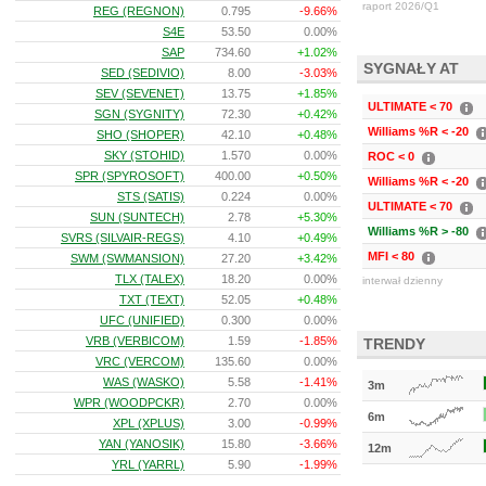
raport 2026/Q1
REG (REGNON)
0.795
-9.66%
S4E
53.50
0.00%
SAP
734.60
+1.02%
SYGNAŁY AT
SED (SEDIVIO)
8.00
-3.03%
SEV (SEVENET)
13.75
+1.85%
ULTIMATE < 70
SGN (SYGNITY)
72.30
+0.42%
Williams %R < -20
SHO (SHOPER)
42.10
+0.48%
SKY (STOHID)
1.570
0.00%
ROC < 0
SPR (SPYROSOFT)
400.00
+0.50%
Williams %R < -20
STS (SATIS)
0.224
0.00%
ULTIMATE < 70
SUN (SUNTECH)
2.78
+5.30%
Williams %R > -80
SVRS (SILVAIR-REGS)
4.10
+0.49%
MFI < 80
SWM (SWMANSION)
27.20
+3.42%
TLX (TALEX)
18.20
0.00%
interwał dzienny
TXT (TEXT)
52.05
+0.48%
UFC (UNIFIED)
0.300
0.00%
VRB (VERBICOM)
1.59
-1.85%
TRENDY
VRC (VERCOM)
135.60
0.00%
WAS (WASKO)
5.58
-1.41%
3m
WPR (WOODPCKR)
2.70
0.00%
6m
XPL (XPLUS)
3.00
-0.99%
YAN (YANOSIK)
15.80
-3.66%
12m
YRL (YARRL)
5.90
-1.99%