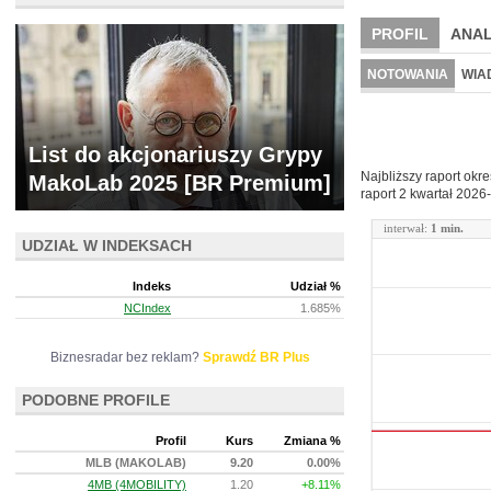
PROFIL
ANAL
NOWE
BR LAB
NOTOWANIA
WIA
ARCHIWUM NOTO
List do akcjonariuszy Grypy
Najbliższy raport okr
MakoLab 2025 [BR Premium]
raport 2 kwartał
2026-
interwał:
1 min.
UDZIAŁ W INDEKSACH
Indeks
Udział %
NCIndex
1.685%
Biznesradar bez reklam?
Sprawdź BR Plus
PODOBNE PROFILE
Profil
Kurs
Zmiana %
MLB (MAKOLAB)
9.20
0.00%
4MB (4MOBILITY)
1.20
+8.11%