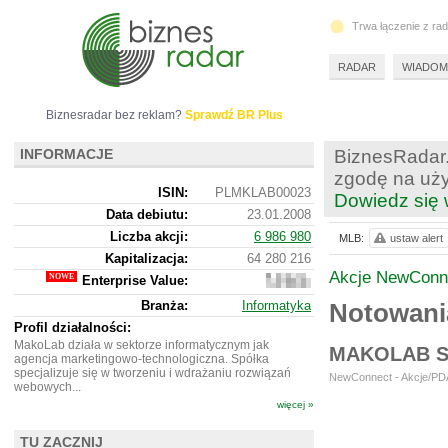
Trwa łączenie z ra
RADAR
WIADOM
Biznesradar bez reklam?
Sprawdź BR Plus
INFORMACJE
BiznesRadar.
zgodę na uży
ISIN:
PLMKLAB00023
Dowiedz się 
Data debiutu:
23.01.2008
Liczba akcji:
6 986 980
MLB:
ustaw alert
Kapitalizacja:
64 280 216
Akcje NewConn
Enterprise Value:
39
135
Branża:
Informatyka
Notowan
216
Profil działalności:
MakoLab działa w sektorze informatycznym jak
MAKOLAB S
agencja marketingowo-technologiczna. Spółka
specjalizuje się w tworzeniu i wdrażaniu rozwiązań
NewConnect - Akcje/PDA
webowych...
więcej »
TU ZACZNIJ