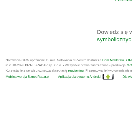
Dowiedz się 
symbolicznyc
Notowania GPW opóźnione 15 min.
Notowania GPW/NC dostarcza
Dom Maklerski BDM 
© 2010-2026 BIZNESRADAR sp. z o.o. • Wszystkie prawa zastrzeżone • produkcja:
W3
Korzystanie z serwisu oznacza akceptację
regulaminu
. Prezentowanie kwotowania nie m
Mobilna wersja BiznesRadar.pl
Aplikacja dla systemu Android
Dla wła