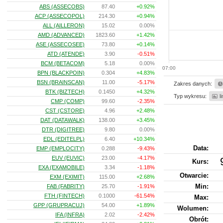
ABS (ASSECOBS)
87.40
+0.92%
ACP (ASSECOPOL)
214.30
+0.94%
ALL (AILLERON)
15.02
0.00%
AMD (ADVANCED)
1823.60
+1.42%
ASE (ASSECOSEE)
73.80
+0.14%
ATD (ATENDE)
3.90
-0.51%
BCM (BETACOM)
5.18
0.00%
07:00
BPN (BLACKPOIN)
0.304
+4.83%
BSN (BRAINSCAN)
11.00
-5.17%
Zakres danych:
BTK (BIZTECH)
0.1450
+4.32%
Typ wykresu:
l
CMP (COMP)
99.60
-2.35%
CST (CSTORE)
4.96
+2.48%
DAT (DATAWALK)
138.00
+3.45%
DTR (DIGITREE)
9.80
0.00%
EDL (EDITELPL)
6.40
+10.34%
Data:
EMP (EMPLOCITY)
0.288
-9.43%
EUV (EUVIC)
23.00
-4.17%
Kurs
:
EXA (EXAMOBILE)
3.34
-1.18%
Otwarcie:
EXM (EXIMIT)
115.00
+2.68%
Min:
FAB (FABRITY)
25.70
-1.91%
FTH (FINTECH)
0.1000
-61.54%
Max:
GPP (GRUPRACUJ)
54.00
+1.89%
Wolumen:
IFA (INFRA)
2.02
-2.42%
Obrót: