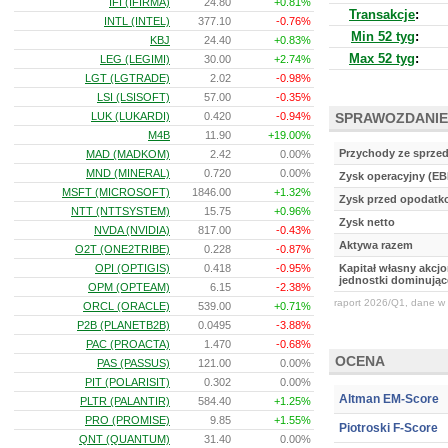
IFI (IFIRMA)
24.80
+0.81%
Transakcje
:
INTL (INTEL)
377.10
-0.76%
Min 52 tyg
:
KBJ
24.40
+0.83%
Max 52 tyg
:
LEG (LEGIMI)
30.00
+2.74%
LGT (LGTRADE)
2.02
-0.98%
LSI (LSISOFT)
57.00
-0.35%
LUK (LUKARDI)
0.420
-0.94%
SPRAWOZDANIE
M4B
11.90
+19.00%
Przychody ze sprze
MAD (MADKOM)
2.42
0.00%
MND (MINERAL)
0.720
0.00%
Zysk operacyjny (EB
MSFT (MICROSOFT)
1846.00
+1.32%
Zysk przed opodat
NTT (NTTSYSTEM)
15.75
+0.96%
Zysk netto
NVDA (NVIDIA)
817.00
-0.43%
Aktywa razem
O2T (ONE2TRIBE)
0.228
-0.87%
OPI (OPTIGIS)
0.418
-0.95%
Kapitał własny akcj
jednostki dominując
OPM (OPTEAM)
6.15
-2.38%
raport 2026/Q1, dane w 
ORCL (ORACLE)
539.00
+0.71%
P2B (PLANETB2B)
0.0495
-3.88%
PAC (PROACTA)
1.470
-0.68%
OCENA
PAS (PASSUS)
121.00
0.00%
PIT (POLARISIT)
0.302
0.00%
Altman EM-Score
PLTR (PALANTIR)
584.40
+1.25%
PRO (PROMISE)
9.85
+1.55%
Piotroski F-Score
QNT (QUANTUM)
31.40
0.00%