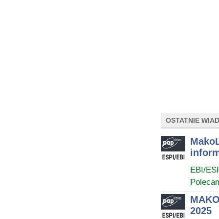
OSTATNIE WIA
MakoL
infor
EBI/ES
Poleca
MAKOL
2025