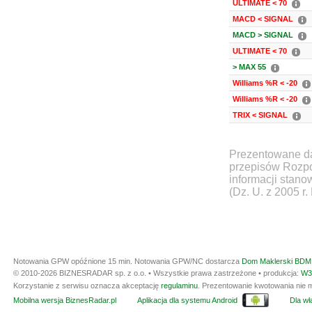
ULTIMATE < 70
MACD < SIGNAL
MACD > SIGNAL
ULTIMATE < 70
> MAX 55
Williams %R < -20
Williams %R < -20
TRIX < SIGNAL
Prezentowane da
przepisów Rozpo
informacji stan
(Dz. U. z 2005 r.
Notowania GPW opóźnione 15 min.
Notowania GPW/NC dostarcza
Dom Maklerski BDM 
© 2010-2026 BIZNESRADAR sp. z o.o. • Wszystkie prawa zastrzeżone • produkcja:
W3
Korzystanie z serwisu oznacza akceptację
regulaminu
. Prezentowanie kwotowania nie m
Mobilna wersja BiznesRadar.pl
Aplikacja dla systemu Android
Dla wła