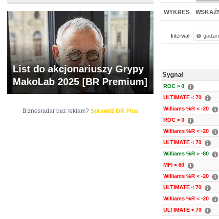
NOWE
BR LAB
WYKRES
WSKAŹN
Interwał:
godzi
List do akcjonariuszy Grypy
Sygnał
MakoLab 2025 [BR Premium]
ROC > 0
ULTIMATE < 70
Williams %R < -20
Biznesradar bez reklam?
Sprawdź BR Plus
ROC < 0
Williams %R < -20
ULTIMATE < 70
Williams %R > -80
MFI < 80
Williams %R < -20
ULTIMATE < 70
Williams %R < -20
ULTIMATE < 70