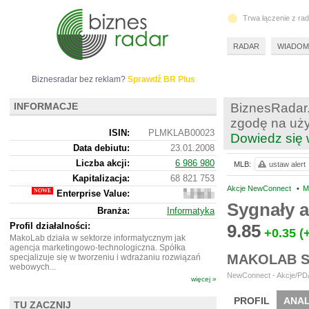
Trwa łączenie z ra
RADAR
WIADOM
Biznesradar bez reklam?
Sprawdź BR Plus
INFORMACJE
BiznesRadar.
zgodę na uży
ISIN:
PLMKLAB00023
Dowiedz się 
Data debiutu:
23.01.2008
Liczba akcji:
6 986 980
MLB:
ustaw alert
Kapitalizacja:
68 821 753
Akcje NewConnect
•
M
Enterprise Value:
43
676
Sygnały 
Branża:
Informatyka
753
Profil działalności:
9.85
+0.35
(
MakoLab działa w sektorze informatycznym jak
agencja marketingowo-technologiczna. Spółka
MAKOLAB S
specjalizuje się w tworzeniu i wdrażaniu rozwiązań
webowych...
NewConnect - Akcje/PDA
więcej »
PROFIL
ANAL
TU ZACZNIJ