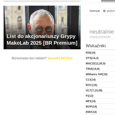
Interwał:
godzi
neutralnie
List do akcjonariuszy Grypy
mówią wskaźniki
MakoLab 2025 [BR Premium]
Wskaźniki
RSI(14)
Biznesradar bez reklam?
Sprawdź BR Plus
STS(14,3)
MACD(12,26,9)
TRIX(14,9)
Williams %R(10)
CCI(14)
ROC(15)
ULT(7,14,28)
FI(13)
MFI(14)
BOP(14)
EMV(14)