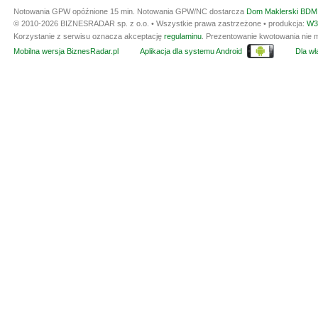
Notowania GPW opóźnione 15 min.
Notowania GPW/NC dostarcza
Dom Maklerski BDM 
© 2010-2026 BIZNESRADAR sp. z o.o. • Wszystkie prawa zastrzeżone • produkcja:
W3
Korzystanie z serwisu oznacza akceptację
regulaminu
. Prezentowanie kwotowania nie m
Mobilna wersja BiznesRadar.pl
Aplikacja dla systemu Android
Dla wła