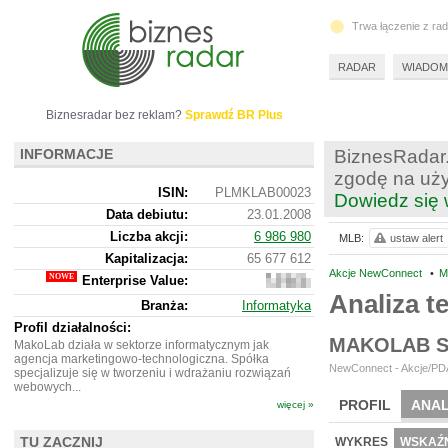
Trwa łączenie z ra
RADAR
WIADOM
Biznesradar bez reklam?
Sprawdź BR Plus
INFORMACJE
BiznesRadar.
zgodę na uży
ISIN:
PLMKLAB00023
Dowiedz się 
Data debiutu:
23.01.2008
Liczba akcji:
6 986 980
MLB:
ustaw alert
Kapitalizacja:
65 677 612
Akcje NewConnect
•
M
Enterprise Value:
40
532
Analiza 
Branża:
Informatyka
612
Profil działalności:
MAKOLAB S
MakoLab działa w sektorze informatycznym jak
agencja marketingowo-technologiczna. Spółka
NewConnect - Akcje/PDA
specjalizuje się w tworzeniu i wdrażaniu rozwiązań
webowych...
PROFIL
ANAL
więcej »
NOWE
BR LAB
TU ZACZNIJ
WYKRES
WSKAŹN