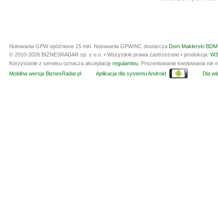
Notowania GPW opóźnione 15 min.
Notowania GPW/NC dostarcza
Dom Maklerski BDM 
© 2010-2026 BIZNESRADAR sp. z o.o. • Wszystkie prawa zastrzeżone • produkcja:
W3
Korzystanie z serwisu oznacza akceptację
regulaminu
. Prezentowanie kwotowania nie m
Mobilna wersja BiznesRadar.pl
Aplikacja dla systemu Android
Dla wła