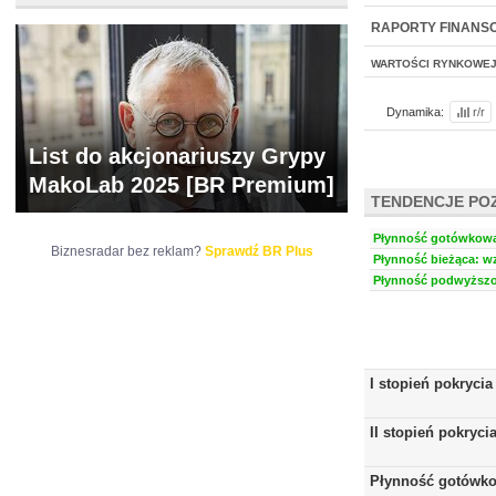
NOWE
BR LAB
RAPORTY FINANS
WARTOŚCI RYNKOWE
Dynamika:
r/r
List do akcjonariuszy Grypy
MakoLab 2025 [BR Premium]
TENDENCJE PO
Płynność gotówkowa:
Biznesradar bez reklam?
Sprawdź BR Plus
Płynność bieżąca: wz
Płynność podwyższon
I stopień pokrycia
II stopień pokryci
Płynność gotówk