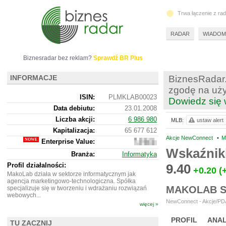
Trwa łączenie z ra
RADAR
WIADOM
Biznesradar bez reklam?
Sprawdź BR Plus
INFORMACJE
BiznesRadar.
zgodę na uży
ISIN:
PLMKLAB00023
Dowiedz się 
Data debiutu:
23.01.2008
Liczba akcji:
6 986 980
MLB:
ustaw alert
Kapitalizacja:
65 677 612
Akcje NewConnect
•
M
Enterprise Value:
40
532
Wskaźnik
Branża:
Informatyka
612
Profil działalności:
9.40
+0.20
(
MakoLab działa w sektorze informatycznym jak
agencja marketingowo-technologiczna. Spółka
MAKOLAB S
specjalizuje się w tworzeniu i wdrażaniu rozwiązań
webowych...
NewConnect - Akcje/PDA
więcej »
PROFIL
ANAL
TU ZACZNIJ