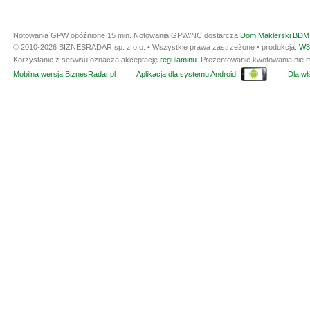
Notowania GPW opóźnione 15 min.
Notowania GPW/NC dostarcza
Dom Maklerski BDM 
© 2010-2026 BIZNESRADAR sp. z o.o. • Wszystkie prawa zastrzeżone • produkcja:
W3
Korzystanie z serwisu oznacza akceptację
regulaminu
. Prezentowanie kwotowania nie m
Mobilna wersja BiznesRadar.pl
Aplikacja dla systemu Android
Dla wła