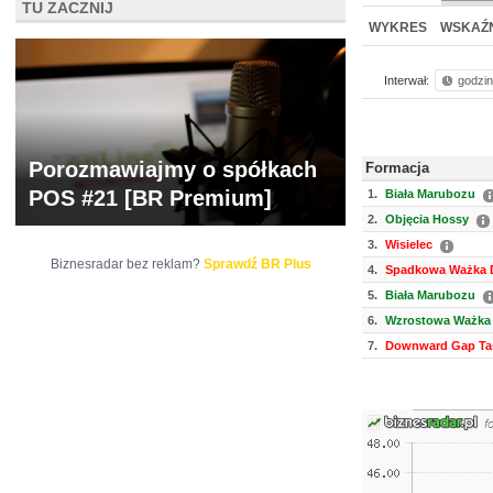
TU ZACZNIJ
WYCENA
BR 
WYKRES
WSKAŹN
Interwał:
godzi
Porozmawiajmy o spółkach
Formacja
POS #21 [BR Premium]
1.
Biała Marubozu
2.
Objęcia Hossy
3.
Wisielec
Biznesradar bez reklam?
Sprawdź BR Plus
4.
Spadkowa Ważka D
5.
Biała Marubozu
6.
Wzrostowa Ważka 
7.
Downward Gap Ta